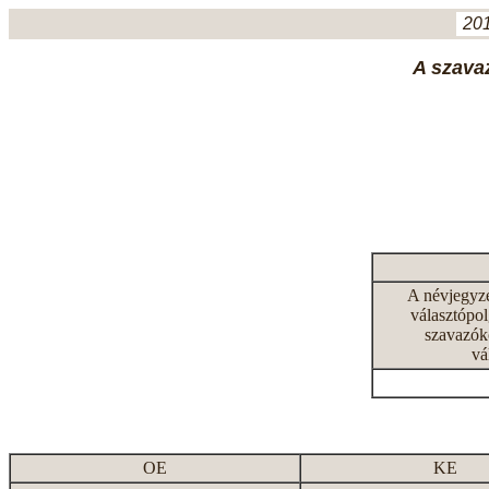
201
A szavaz
A névjegyz
választópol
szavazók
vá
OE
KE