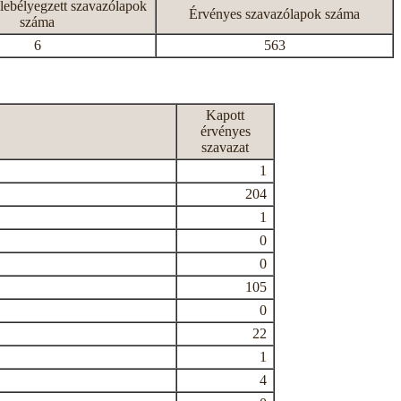
lebélyegzett szavazólapok
Érvényes szavazólapok száma
száma
6
563
Kapott
érvényes
szavazat
1
204
1
0
0
105
0
22
1
4