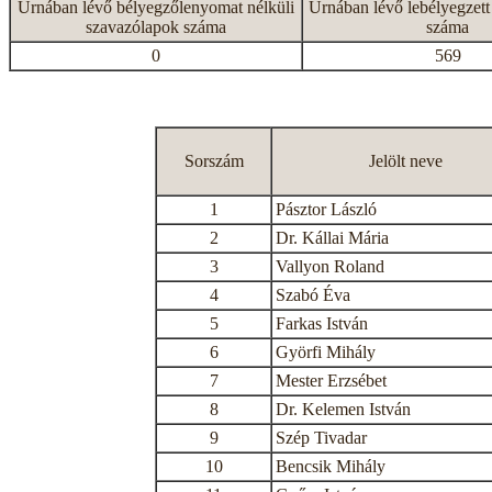
Urnában lévő bélyegzőlenyomat nélküli
Urnában lévő lebélyegzett
szavazólapok száma
száma
0
569
Sorszám
Jelölt neve
1
Pásztor László
2
Dr. Kállai Mária
3
Vallyon Roland
4
Szabó Éva
5
Farkas István
6
Györfi Mihály
7
Mester Erzsébet
8
Dr. Kelemen István
9
Szép Tivadar
10
Bencsik Mihály