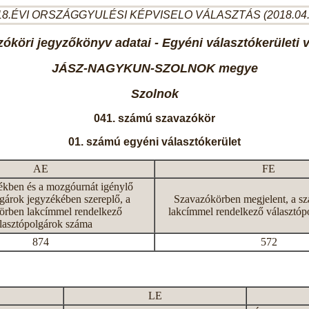
8.ÉVI ORSZÁGGYULÉSI KÉPVISELO VÁLASZTÁS (2018.04
óköri jegyzőkönyv adatai - Egyéni választókerületi 
JÁSZ-NAGYKUN-SZOLNOK megye
Szolnok
041. számú szavazókör
01. számú egyéni választókerület
AE
FE
ékben és a mozgóurnát igénylő
gárok jegyzékében szereplő, a
Szavazókörben megjelent, a s
örben lakcímmel rendelkező
lakcímmel rendelkező választóp
lasztópolgárok száma
874
572
LE