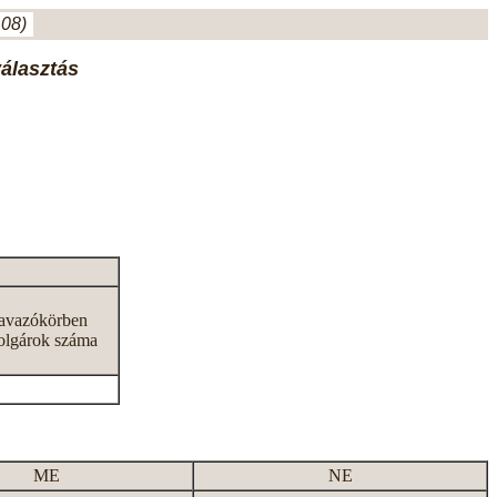
.08)
választás
zavazókörben
olgárok száma
ME
NE