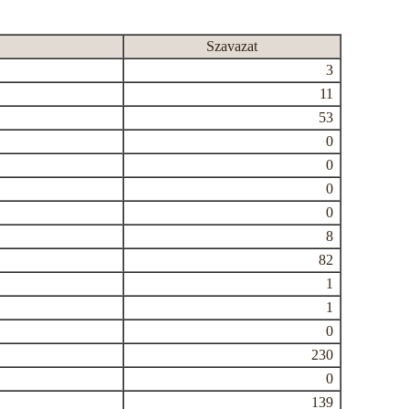
Szavazat
3
11
53
0
0
0
0
8
82
1
1
0
230
0
139