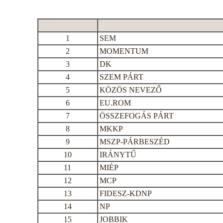
1
SEM
2
MOMENTUM
3
DK
4
SZEM PÁRT
5
KÖZÖS NEVEZŐ
6
EU.ROM
7
ÖSSZEFOGÁS PÁRT
8
MKKP
9
MSZP-PÁRBESZÉD
10
IRÁNYTŰ
11
MIÉP
12
MCP
13
FIDESZ-KDNP
14
NP
15
JOBBIK