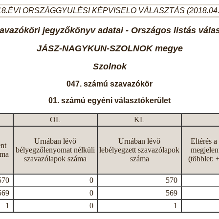
8.ÉVI ORSZÁGGYULÉSI KÉPVISELO VÁLASZTÁS (2018.04
avazóköri jegyzőkönyv adatai - Országos listás vála
JÁSZ-NAGYKUN-SZOLNOK megye
Szolnok
047. számú szavazókör
01. számú egyéni választókerület
OL
KL
Urnában lévő
Urnában lévő
Eltérés a
nt
bélyegzőlenyomat nélküli
lebélyegzett szavazólapok
megjelen
áma
szavazólapok száma
száma
(többlet: 
570
0
570
569
0
569
1
0
1