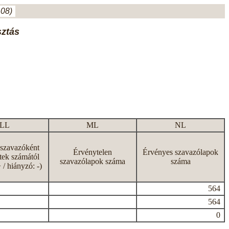
.08)
sztás
LL
ML
NL
 szavazóként
Érvénytelen
Érvényes szavazólapok
tek számától
szavazólapok száma
száma
+ / hiányzó: -)
564
564
0