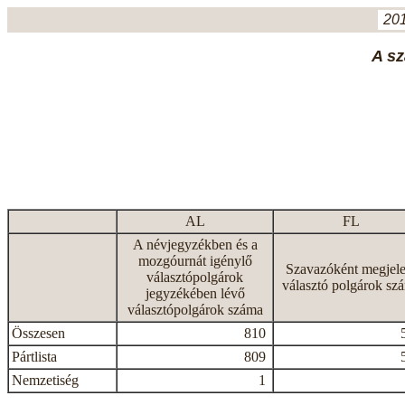
201
A sz
AL
FL
A névjegyzékben és a
mozgóurnát igénylő
Szavazóként megjele
választópolgárok
választó polgárok sz
jegyzékében lévő
választópolgárok száma
Összesen
810
Pártlista
809
Nemzetiség
1