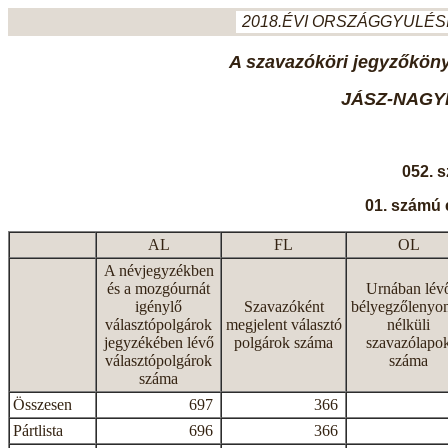
2018.ÉVI ORSZÁGGYULÉSI
A szavazóköri jegyzőkönyv
JÁSZ-NAGY
052. 
01. számú 
AL
FL
OL
A névjegyzékben
és a mozgóurnát
Urnában lév
igénylő
Szavazóként
bélyegzőlenyo
választópolgárok
megjelent választó
nélküli
jegyzékében lévő
polgárok száma
szavazólapo
választópolgárok
száma
száma
Összesen
697
366
Pártlista
696
366