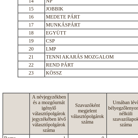
14
NP
15
JOBBIK
16
MEDETE PÁRT
17
MUNKÁSPÁRT
18
EGYÜTT
19
CSP
20
LMP
21
TENNI AKARÁS MOZGALOM
22
REND PÁRT
23
KÖSSZ
A névjegyzékben
és a mozgóurnát
Urnában lév
Szavazóként
igénylő
bélyegzőlenyo
megjelent
választópolgárok
nélküli
választópolgárok
jegyzékében lévő
szavazólapo
száma
választópolgárok
száma
száma