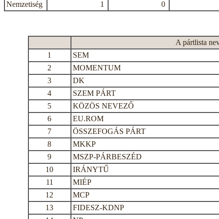
Nemzetiség
1
0
A pártlista ne
1
SEM
2
MOMENTUM
3
DK
4
SZEM PÁRT
5
KÖZÖS NEVEZŐ
6
EU.ROM
7
ÖSSZEFOGÁS PÁRT
8
MKKP
9
MSZP-PÁRBESZÉD
10
IRÁNYTŰ
11
MIÉP
12
MCP
13
FIDESZ-KDNP