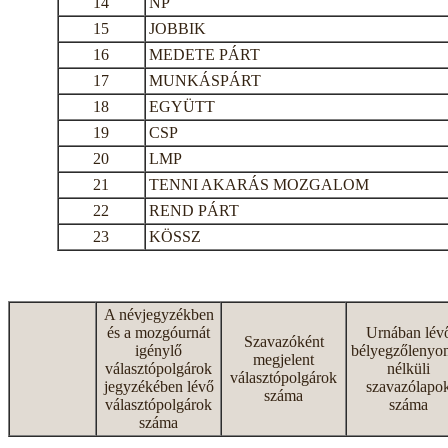
14
NP
15
JOBBIK
16
MEDETE PÁRT
17
MUNKÁSPÁRT
18
EGYÜTT
19
CSP
20
LMP
21
TENNI AKARÁS MOZGALOM
22
REND PÁRT
23
KÖSSZ
A névjegyzékben
és a mozgóurnát
Urnában lév
Szavazóként
igénylő
bélyegzőlenyo
megjelent
választópolgárok
nélküli
választópolgárok
jegyzékében lévő
szavazólapo
száma
választópolgárok
száma
száma