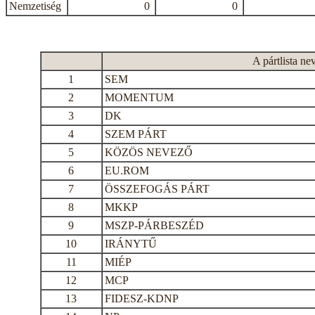
Nemzetiség
0
0
A pártlista ne
1
SEM
2
MOMENTUM
3
DK
4
SZEM PÁRT
5
KÖZÖS NEVEZŐ
6
EU.ROM
7
ÖSSZEFOGÁS PÁRT
8
MKKP
9
MSZP-PÁRBESZÉD
10
IRÁNYTŰ
11
MIÉP
12
MCP
13
FIDESZ-KDNP