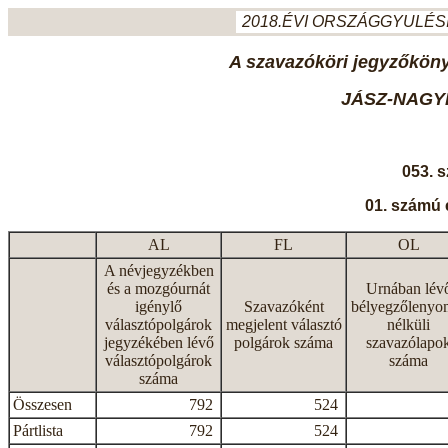
2018.ÉVI ORSZÁGGYULÉSI
A szavazóköri jegyzőkönyv
JÁSZ-NAGY
053. 
01. számú 
AL
FL
OL
A névjegyzékben
és a mozgóurnát
Urnában lév
igénylő
Szavazóként
bélyegzőlenyo
választópolgárok
megjelent választó
nélküli
jegyzékében lévő
polgárok száma
szavazólapo
választópolgárok
száma
száma
Összesen
792
524
Pártlista
792
524