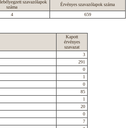
lebélyegzett szavazólapok
Érvényes szavazólapok száma
száma
4
659
Kapott
érvényes
szavazat
3
291
0
1
0
85
1
20
0
7