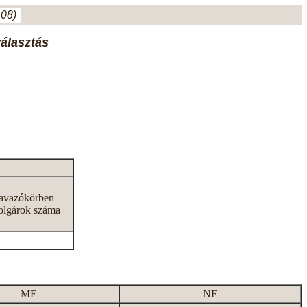
.08)
választás
zavazókörben
olgárok száma
ME
NE