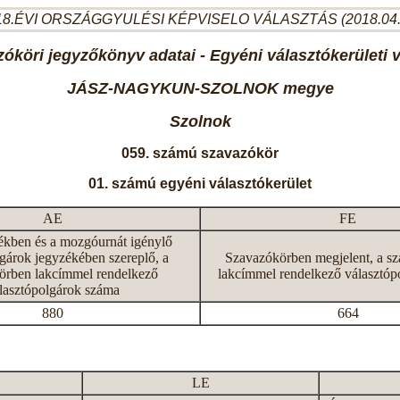
8.ÉVI ORSZÁGGYULÉSI KÉPVISELO VÁLASZTÁS (2018.04
óköri jegyzőkönyv adatai - Egyéni választókerületi 
JÁSZ-NAGYKUN-SZOLNOK megye
Szolnok
059. számú szavazókör
01. számú egyéni választókerület
AE
FE
ékben és a mozgóurnát igénylő
gárok jegyzékében szereplő, a
Szavazókörben megjelent, a s
örben lakcímmel rendelkező
lakcímmel rendelkező választóp
lasztópolgárok száma
880
664
LE