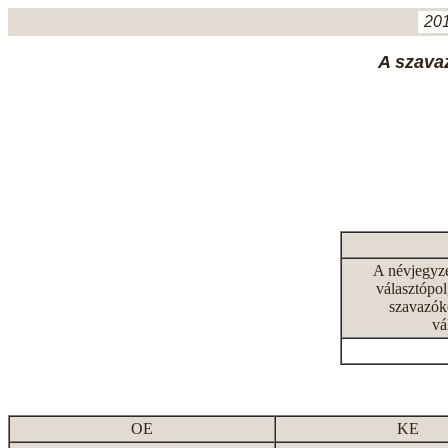
201
A szavaz
A névjegyz
választópol
szavazók
vá
OE
KE