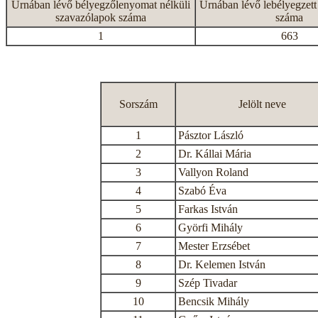
Urnában lévő bélyegzőlenyomat nélküli
Urnában lévő lebélyegzett
szavazólapok száma
száma
1
663
Sorszám
Jelölt neve
1
Pásztor László
2
Dr. Kállai Mária
3
Vallyon Roland
4
Szabó Éva
5
Farkas István
6
Györfi Mihály
7
Mester Erzsébet
8
Dr. Kelemen István
9
Szép Tivadar
10
Bencsik Mihály