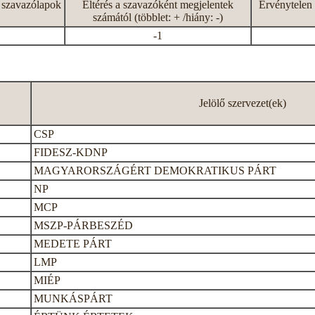
 szavazólapok
Eltérés a szavazóként megjelentek
Érvénytelen 
számától (többlet: + /hiány: -)
-1
Jelölő szervezet(ek)
CSP
FIDESZ-KDNP
MAGYARORSZÁGÉRT DEMOKRATIKUS PÁRT
NP
MCP
MSZP-PÁRBESZÉD
MEDETE PÁRT
LMP
MIÉP
MUNKÁSPÁRT