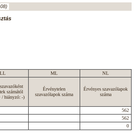
.08)
sztás
LL
ML
NL
 szavazóként
Érvénytelen
Érvényes szavazólapok
tek számától
szavazólapok száma
száma
+ / hiányzó: -)
562
562
0