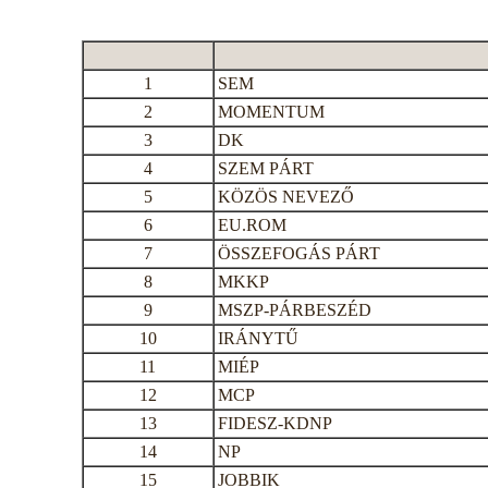
1
SEM
2
MOMENTUM
3
DK
4
SZEM PÁRT
5
KÖZÖS NEVEZŐ
6
EU.ROM
7
ÖSSZEFOGÁS PÁRT
8
MKKP
9
MSZP-PÁRBESZÉD
10
IRÁNYTŰ
11
MIÉP
12
MCP
13
FIDESZ-KDNP
14
NP
15
JOBBIK