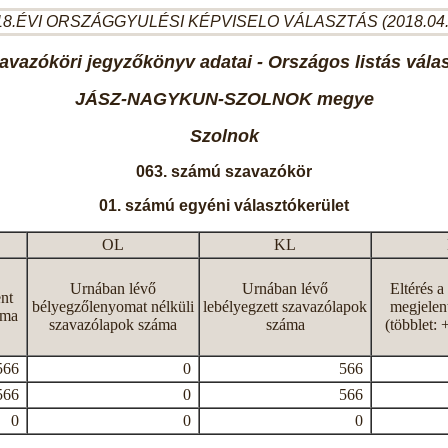
8.ÉVI ORSZÁGGYULÉSI KÉPVISELO VÁLASZTÁS (2018.04
avazóköri jegyzőkönyv adatai - Országos listás vála
JÁSZ-NAGYKUN-SZOLNOK megye
Szolnok
063. számú szavazókör
01. számú egyéni választókerület
OL
KL
Urnában lévő
Urnában lévő
Eltérés a
nt
bélyegzőlenyomat nélküli
lebélyegzett szavazólapok
megjelen
áma
szavazólapok száma
száma
(többlet: 
566
0
566
566
0
566
0
0
0