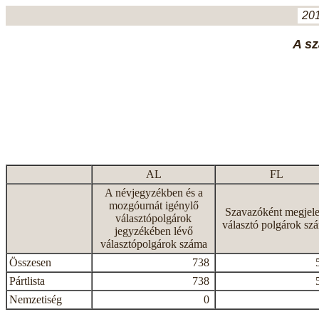
201
A sz
AL
FL
A névjegyzékben és a
mozgóurnát igénylő
Szavazóként megjele
választópolgárok
választó polgárok sz
jegyzékében lévő
választópolgárok száma
Összesen
738
Pártlista
738
Nemzetiség
0