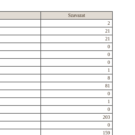
Szavazat
2
21
21
0
0
0
1
8
81
0
1
0
203
0
159