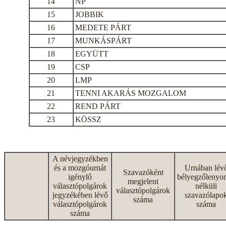
14
NP
15
JOBBIK
16
MEDETE PÁRT
17
MUNKÁSPÁRT
18
EGYÜTT
19
CSP
20
LMP
21
TENNI AKARÁS MOZGALOM
22
REND PÁRT
23
KÖSSZ
A névjegyzékben
és a mozgóurnát
Urnában lév
Szavazóként
igénylő
bélyegzőlenyo
megjelent
választópolgárok
nélküli
választópolgárok
jegyzékében lévő
szavazólapo
száma
választópolgárok
száma
száma