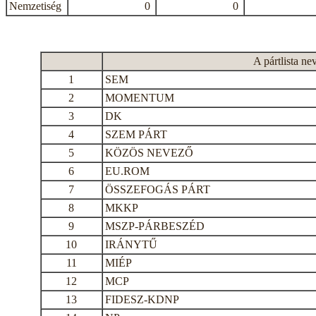
Nemzetiség
0
0
A pártlista ne
1
SEM
2
MOMENTUM
3
DK
4
SZEM PÁRT
5
KÖZÖS NEVEZŐ
6
EU.ROM
7
ÖSSZEFOGÁS PÁRT
8
MKKP
9
MSZP-PÁRBESZÉD
10
IRÁNYTŰ
11
MIÉP
12
MCP
13
FIDESZ-KDNP