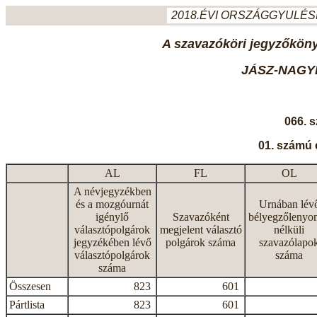
2018.ÉVI ORSZÁGGYULÉSI
A szavazóköri jegyzőkönyv
JÁSZ-NAGY
066. 
01. számú 
AL
FL
OL
A névjegyzékben
és a mozgóurnát
Urnában lév
igénylő
Szavazóként
bélyegzőlenyo
választópolgárok
megjelent választó
nélküli
jegyzékében lévő
polgárok száma
szavazólapo
választópolgárok
száma
száma
Összesen
823
601
Pártlista
823
601