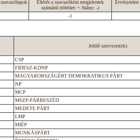
 szavazólapok
Eltérés a szavazóként megjelentek
Érvénytelen 
számától (többlet: + /hiány: -)
-1
Jelölő szervezet(ek)
CSP
FIDESZ-KDNP
MAGYARORSZÁGÉRT DEMOKRATIKUS PÁRT
NP
MCP
MSZP-PÁRBESZÉD
MEDETE PÁRT
LMP
MIÉP
MUNKÁSPÁRT