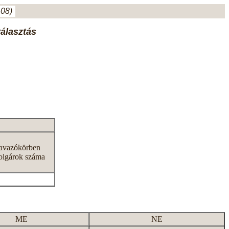
.08)
választás
zavazókörben
olgárok száma
ME
NE