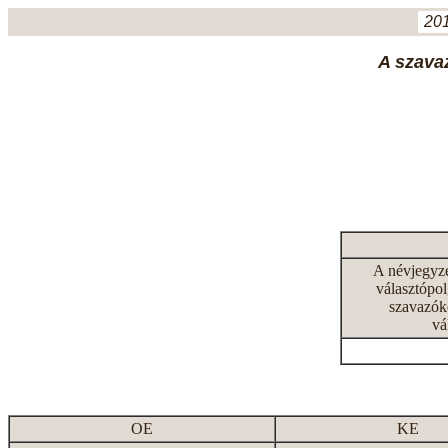
201
A szavaz
A névjegyz
választópol
szavazók
vá
OE
KE