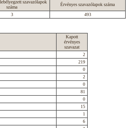
lebélyegzett szavazólapok
Érvényes szavazólapok száma
száma
3
493
Kapott
érvényes
szavazat
2
219
0
2
0
81
0
15
1
6