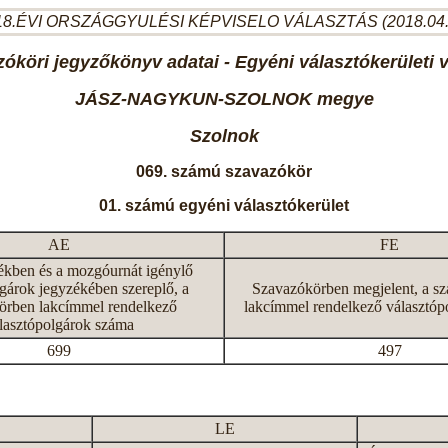
8.ÉVI ORSZÁGGYULÉSI KÉPVISELO VÁLASZTÁS (2018.04
óköri jegyzőkönyv adatai - Egyéni választókerületi 
JÁSZ-NAGYKUN-SZOLNOK megye
Szolnok
069. számú szavazókör
01. számú egyéni választókerület
AE
FE
ékben és a mozgóurnát igénylő
gárok jegyzékében szereplő, a
Szavazókörben megjelent, a s
örben lakcímmel rendelkező
lakcímmel rendelkező választóp
lasztópolgárok száma
699
497
LE