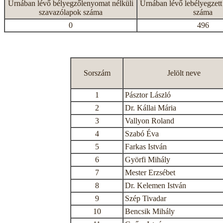
Urnában lévő bélyegzőlenyomat nélküli
Urnában lévő lebélyegzett
szavazólapok száma
száma
0
496
Sorszám
Jelölt neve
1
Pásztor László
2
Dr. Kállai Mária
3
Vallyon Roland
4
Szabó Éva
5
Farkas István
6
Györfi Mihály
7
Mester Erzsébet
8
Dr. Kelemen István
9
Szép Tivadar
10
Bencsik Mihály