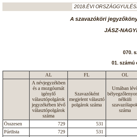
2018.ÉVI ORSZÁGGYULÉSI
A szavazóköri jegyzőkönyv
JÁSZ-NAGY
070. 
01. számú 
AL
FL
OL
A névjegyzékben
és a mozgóurnát
Urnában lév
igénylő
Szavazóként
bélyegzőlenyo
választópolgárok
megjelent választó
nélküli
jegyzékében lévő
polgárok száma
szavazólapo
választópolgárok
száma
száma
Összesen
729
531
Pártlista
729
531