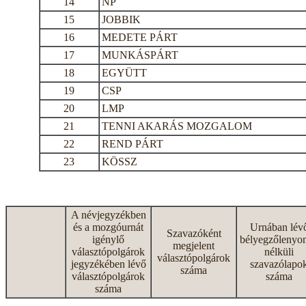
14
NP
15
JOBBIK
16
MEDETE PÁRT
17
MUNKÁSPÁRT
18
EGYÜTT
19
CSP
20
LMP
21
TENNI AKARÁS MOZGALOM
22
REND PÁRT
23
KÖSSZ
A névjegyzékben
és a mozgóurnát
Urnában lév
Szavazóként
igénylő
bélyegzőlenyo
megjelent
választópolgárok
nélküli
választópolgárok
jegyzékében lévő
szavazólapo
száma
választópolgárok
száma
száma