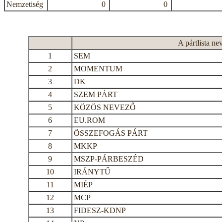
Nemzetiség
0
0
A pártlista ne
1
SEM
2
MOMENTUM
3
DK
4
SZEM PÁRT
5
KÖZÖS NEVEZŐ
6
EU.ROM
7
ÖSSZEFOGÁS PÁRT
8
MKKP
9
MSZP-PÁRBESZÉD
10
IRÁNYTŰ
11
MIÉP
12
MCP
13
FIDESZ-KDNP