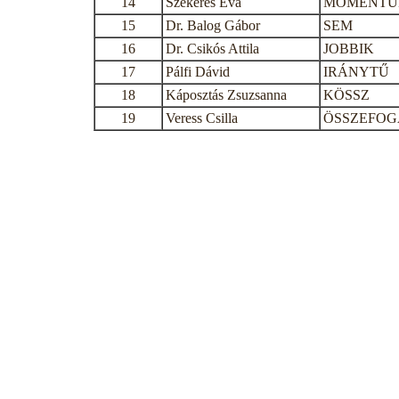
14
Szekeres Éva
MOMENT
15
Dr. Balog Gábor
SEM
16
Dr. Csikós Attila
JOBBIK
17
Pálfi Dávid
IRÁNYTŰ
18
Káposztás Zsuzsanna
KÖSSZ
19
Veress Csilla
ÖSSZEFOG