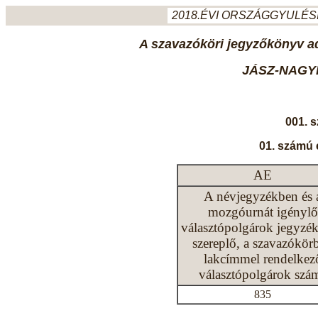
2018.ÉVI ORSZÁGGYULÉSI
A szavazóköri jegyzőkönyv ada
JÁSZ-NAGY
001. 
01. számú 
AE
A névjegyzékben és 
mozgóurnát igénylő
választópolgárok jegyzé
szereplő, a szavazókör
lakcímmel rendelkez
választópolgárok szá
835