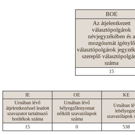
BOE
Az átjelentkezett
választópolgárok
névjegyzékében és a
mozgóurnát igénylő
választópolgárok jegyzé
szereplő választópolgá
száma
15
IE
OE
KE
Urnában lévő
Urnában lévő
Urnában lé
átjelentkezéssel leadott
bélyegzőlenyomat
lebélyegze
szavazatot tartalmazó
nélküli szavazólapok
szavazólapok 
borítékok száma
száma
15
0
538