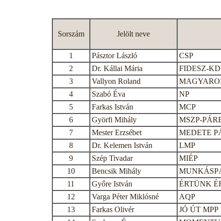
Sorszám
Jelölt neve
1
Pásztor László
CSP
2
Dr. Kállai Mária
FIDESZ-K
3
Vallyon Roland
MAGYAROR
4
Szabó Éva
NP
5
Farkas István
MCP
6
Györfi Mihály
MSZP-PÁR
7
Mester Erzsébet
MEDETE P
8
Dr. Kelemen István
LMP
9
Szép Tivadar
MIÉP
10
Bencsik Mihály
MUNKÁSP
11
Győre István
ÉRTÜNK É
12
Varga Péter Miklósné
AQP
13
Farkas Olivér
JÓ ÚT MPP