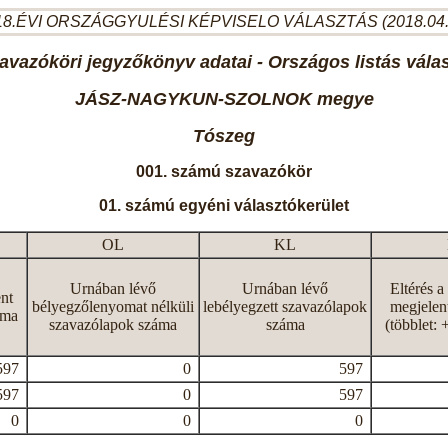
8.ÉVI ORSZÁGGYULÉSI KÉPVISELO VÁLASZTÁS (2018.04
avazóköri jegyzőkönyv adatai - Országos listás vála
JÁSZ-NAGYKUN-SZOLNOK megye
Tószeg
001. számú szavazókör
01. számú egyéni választókerület
OL
KL
Urnában lévő
Urnában lévő
Eltérés a
nt
bélyegzőlenyomat nélküli
lebélyegzett szavazólapok
megjelen
áma
szavazólapok száma
száma
(többlet: 
597
0
597
597
0
597
0
0
0