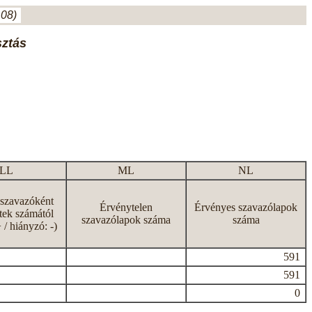
.08)
sztás
LL
ML
NL
 szavazóként
Érvénytelen
Érvényes szavazólapok
tek számától
szavazólapok száma
száma
+ / hiányzó: -)
591
591
0