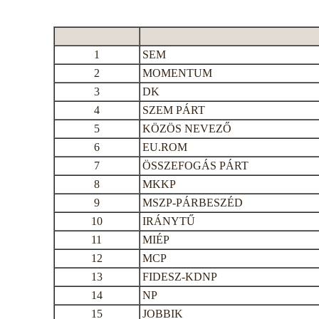
1
SEM
2
MOMENTUM
3
DK
4
SZEM PÁRT
5
KÖZÖS NEVEZŐ
6
EU.ROM
7
ÖSSZEFOGÁS PÁRT
8
MKKP
9
MSZP-PÁRBESZÉD
10
IRÁNYTŰ
11
MIÉP
12
MCP
13
FIDESZ-KDNP
14
NP
15
JOBBIK