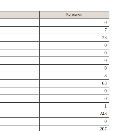
Szavazat
0
7
23
0
0
0
0
8
68
0
0
1
248
0
207