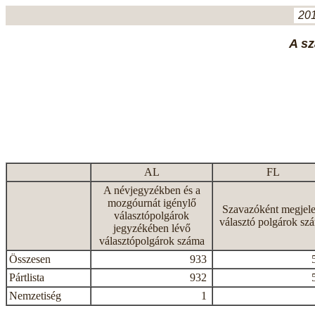
201
A sz
AL
FL
A névjegyzékben és a
mozgóurnát igénylő
Szavazóként megjele
választópolgárok
választó polgárok sz
jegyzékében lévő
választópolgárok száma
Összesen
933
Pártlista
932
Nemzetiség
1