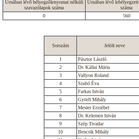
Urnában lévő bélyegzőlenyomat nélküli
Urnában lévő lebélyegzett
szavazólapok száma
száma
0
560
Sorszám
Jelölt neve
1
Pásztor László
2
Dr. Kállai Mária
3
Vallyon Roland
4
Szabó Éva
5
Farkas István
6
Györfi Mihály
7
Mester Erzsébet
8
Dr. Kelemen István
9
Szép Tivadar
10
Bencsik Mihály