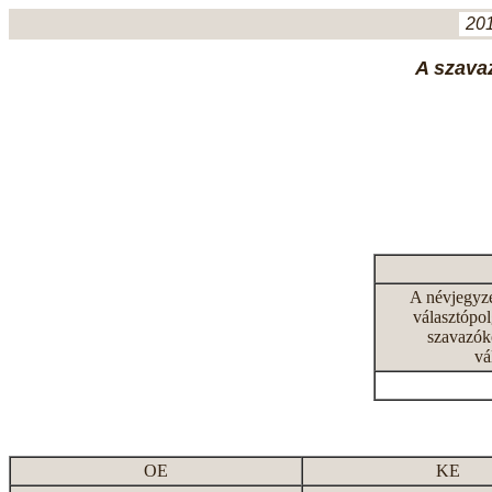
201
A szavaz
A névjegyz
választópol
szavazók
vá
OE
KE