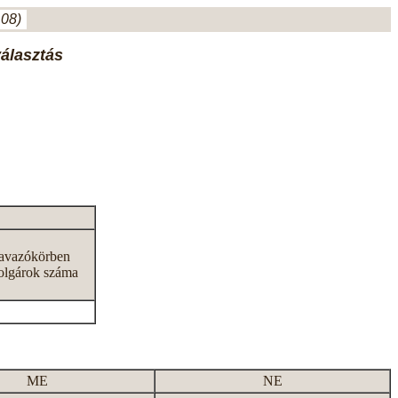
.08)
választás
zavazókörben
olgárok száma
ME
NE