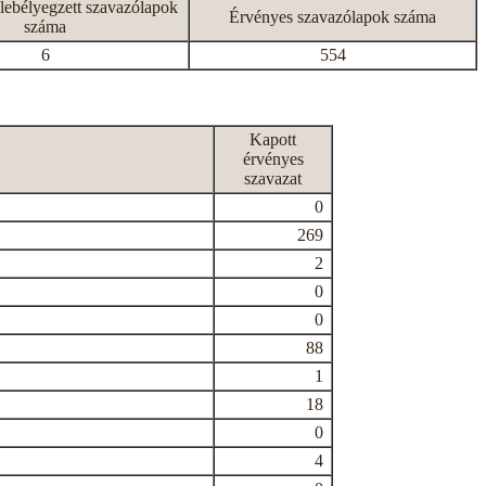
lebélyegzett szavazólapok
Érvényes szavazólapok száma
száma
6
554
Kapott
érvényes
szavazat
0
269
2
0
0
88
1
18
0
4