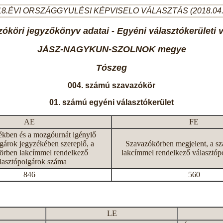
8.ÉVI ORSZÁGGYULÉSI KÉPVISELO VÁLASZTÁS (2018.04
óköri jegyzőkönyv adatai - Egyéni választókerületi 
JÁSZ-NAGYKUN-SZOLNOK megye
Tószeg
004. számú szavazókör
01. számú egyéni választókerület
AE
FE
ékben és a mozgóurnát igénylő
gárok jegyzékében szereplő, a
Szavazókörben megjelent, a s
örben lakcímmel rendelkező
lakcímmel rendelkező választóp
lasztópolgárok száma
846
560
LE