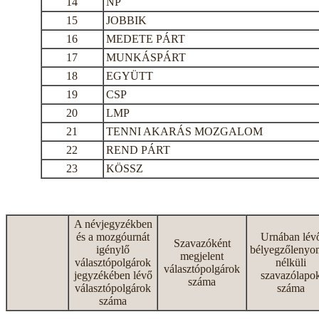
14
NP
15
JOBBIK
16
MEDETE PÁRT
17
MUNKÁSPÁRT
18
EGYÜTT
19
CSP
20
LMP
21
TENNI AKARÁS MOZGALOM
22
REND PÁRT
23
KÖSSZ
A névjegyzékben
és a mozgóurnát
Urnában lév
Szavazóként
igénylő
bélyegzőlenyo
megjelent
választópolgárok
nélküli
választópolgárok
jegyzékében lévő
szavazólapo
száma
választópolgárok
száma
száma