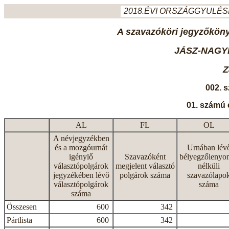
2018.ÉVI ORSZÁGGYULÉSI
A szavazóköri jegyzőkönyv
JÁSZ-NAGY
Z
002. 
01. számú 
AL
FL
OL
A névjegyzékben
és a mozgóurnát
Urnában lév
igénylő
Szavazóként
bélyegzőlenyo
választópolgárok
megjelent választó
nélküli
jegyzékében lévő
polgárok száma
szavazólapo
választópolgárok
száma
száma
Összesen
600
342
Pártlista
600
342