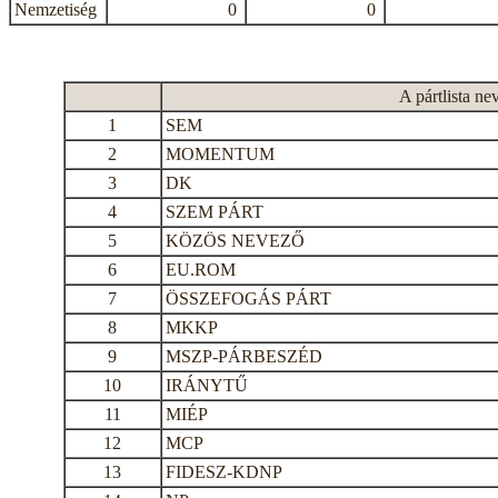
Nemzetiség
0
0
A pártlista ne
1
SEM
2
MOMENTUM
3
DK
4
SZEM PÁRT
5
KÖZÖS NEVEZŐ
6
EU.ROM
7
ÖSSZEFOGÁS PÁRT
8
MKKP
9
MSZP-PÁRBESZÉD
10
IRÁNYTŰ
11
MIÉP
12
MCP
13
FIDESZ-KDNP