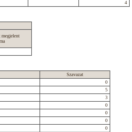
4
t megjelent
áma
Szavazat
0
5
3
0
0
0
0