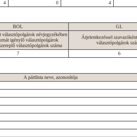
4
0
4
BOL
GL
tt választópolgárok névjegyzékében
Átjelentkezéssel szavazókén
rnát igénylő választópolgárok
választópolgárok sz
szereplő választópolgárok száma
7
6
A pártlista neve, azonosítója