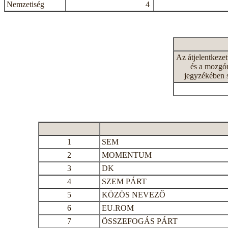
Nemzetiség
4
Az átjelentkeze
és a mozgóu
jegyzékében 
1
SEM
2
MOMENTUM
3
DK
4
SZEM PÁRT
5
KÖZÖS NEVEZŐ
6
EU.ROM
7
ÖSSZEFOGÁS PÁRT