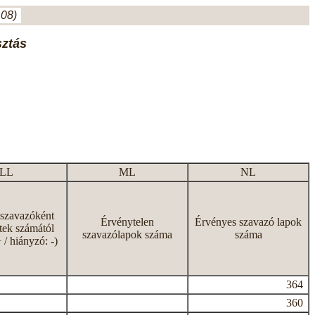
.08)
sztás
LL
ML
NL
 szavazóként
Érvénytelen
Érvényes szavazó lapok
tek számától
szavazólapok száma
száma
+ / hiányzó: -)
364
360