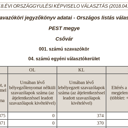
8.ÉVI ORSZÁGGYULÉSI KÉPVISELO VÁLASZTÁS (2018.04
avazóköri jegyzőkönyv adatai - Országos listás vála
PEST megye
Csővár
001. számú szavazókör
04. számú egyéni választókerület
OL
KL
Urnában lévő
Urnában lévő
t, a
bélyegzőlenyomat nélküli
lebélyegzett szavazólapok
Eltérés a
mmel
szavazólapok száma (az
száma (az átjelentkezéssel
megjelen
átjelentkezéssel leadott
leadott szavazólapok
(többlet: 
áma
szavazólapok kivételével)
kivételével)
375
0
374
371
0
370