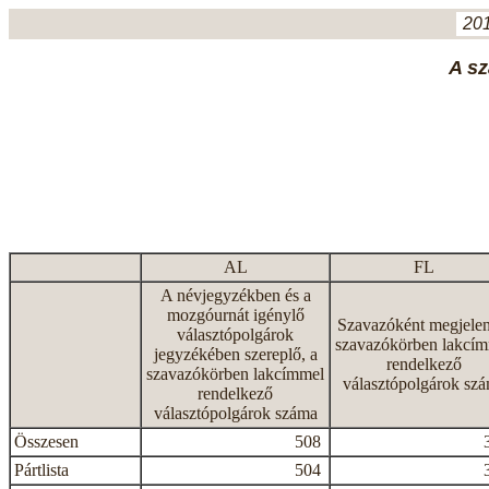
201
A sz
AL
FL
A névjegyzékben és a
mozgóurnát igénylő
Szavazóként megjelen
választópolgárok
szavazókörben lakcí
jegyzékében szereplő, a
rendelkező
szavazókörben lakcímmel
választópolgárok sz
rendelkező
választópolgárok száma
Összesen
508
Pártlista
504