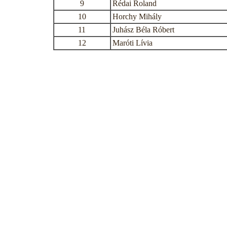
9
Rédai Roland
10
Horchy Mihály
11
Juhász Béla Róbert
12
Maróti Lívia