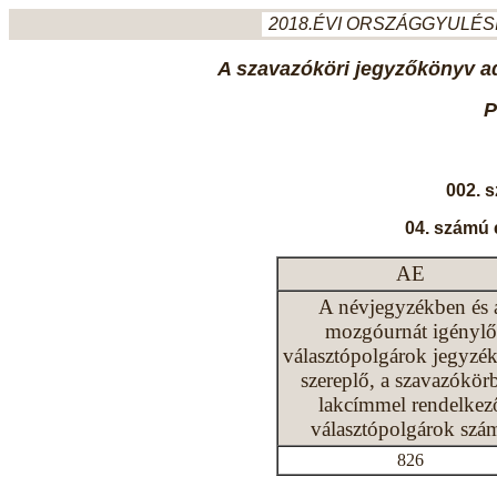
2018.ÉVI ORSZÁGGYULÉSI
A szavazóköri jegyzőkönyv ada
P
002. 
04. számú 
AE
A névjegyzékben és 
mozgóurnát igénylő
választópolgárok jegyzé
szereplő, a szavazókör
lakcímmel rendelkez
választópolgárok szá
826