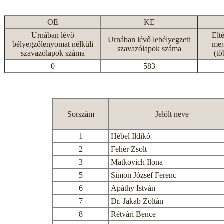
OE
KE
Urnában lévő
Elt
Urnában lévő lebélyegzett
bélyegzőlenyomat nélküli
meg
szavazólapok száma
szavazólapok száma
(tö
0
583
Sorszám
Jelölt neve
1
Hébel Ildikó
2
Fehér Zsolt
3
Matkovich Ilona
5
Simon József Ferenc
6
Apáthy István
7
Dr. Jakab Zoltán
8
Rétvári Bence