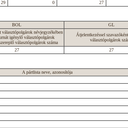
29
0
27
BOL
GL
tt választópolgárok névjegyzékében
Átjelentkezéssel szavazókén
rnát igénylő választópolgárok
választópolgárok sz
szereplő választópolgárok száma
27
27
A pártlista neve, azonosítója