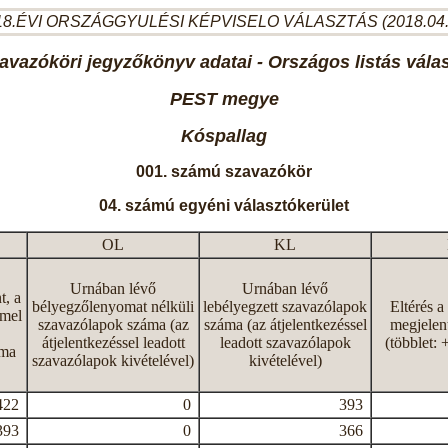
8.ÉVI ORSZÁGGYULÉSI KÉPVISELO VÁLASZTÁS (2018.04
avazóköri jegyzőkönyv adatai - Országos listás vála
PEST megye
Kóspallag
001. számú szavazókör
04. számú egyéni választókerület
OL
KL
Urnában lévő
Urnában lévő
t, a
bélyegzőlenyomat nélküli
lebélyegzett szavazólapok
Eltérés a
mmel
szavazólapok száma (az
száma (az átjelentkezéssel
megjelen
átjelentkezéssel leadott
leadott szavazólapok
(többlet: 
áma
szavazólapok kivételével)
kivételével)
422
0
393
393
0
366