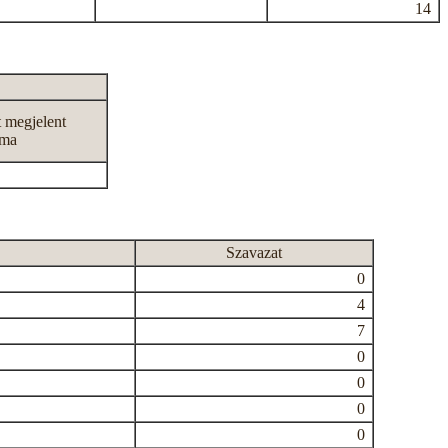
14
t megjelent
áma
Szavazat
0
4
7
0
0
0
0