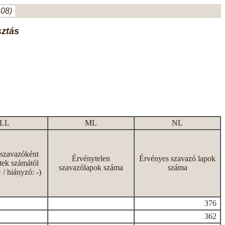
.08)
sztás
LL
ML
NL
 szavazóként
Érvénytelen
Érvényes szavazó lapok
tek számától
szavazólapok száma
száma
+ / hiányzó: -)
376
362