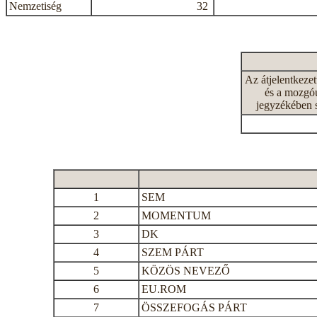
Nemzetiség
32
Az átjelentkeze
és a mozgóu
jegyzékében 
1
SEM
2
MOMENTUM
3
DK
4
SZEM PÁRT
5
KÖZÖS NEVEZŐ
6
EU.ROM
7
ÖSSZEFOGÁS PÁRT