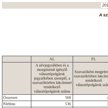
201
A sz
AL
FL
A névjegyzékben és a
mozgóurnát igénylő
Szavazóként megjelen
választópolgárok
szavazókörben lakcí
jegyzékében szereplő, a
rendelkező
szavazókörben lakcímmel
választópolgárok sz
rendelkező
választópolgárok száma
Összesen
568
Pártlista
536