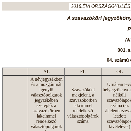
2018.ÉVI ORSZÁGGYULÉSI
A szavazóköri jegyzőkönyv
P
N
001. 
04. számú 
AL
FL
OL
A névjegyzékben
és a mozgóurnát
Urnában lév
igénylő
Szavazóként
bélyegzőlenyo
választópolgárok
megjelent, a
nélküli
jegyzékében
szavazókörben
szavazólapo
szereplő, a
lakcímmel
száma (az
szavazókörben
rendelkező
átjelentkezéss
lakcímmel
választópolgárok
leadott
rendelkező
száma
szavazólapo
választópolgárok
kivételével)