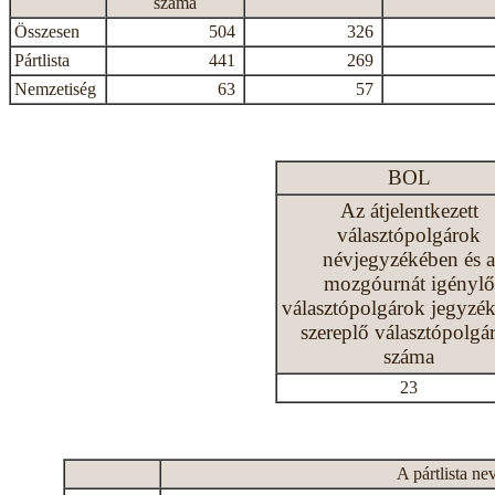
száma
Összesen
504
326
Pártlista
441
269
Nemzetiség
63
57
BOL
Az átjelentkezett
választópolgárok
névjegyzékében és a
mozgóurnát igénylő
választópolgárok jegyzé
szereplő választópolgá
száma
23
A pártlista ne