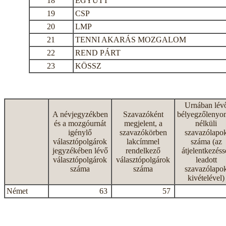
18
EGYÜTT
19
CSP
20
LMP
21
TENNI AKARÁS MOZGALOM
22
REND PÁRT
23
KÖSSZ
Urnában lév
A névjegyzékben
Szavazóként
bélyegzőlenyo
és a mozgóurnát
megjelent, a
nélküli
igénylő
szavazókörben
szavazólapo
választópolgárok
lakcímmel
száma (az
jegyzékében lévő
rendelkező
átjelentkezéss
választópolgárok
választópolgárok
leadott
száma
száma
szavazólapo
kivételével)
Német
63
57