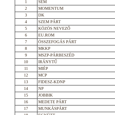
1
SEM
2
MOMENTUM
3
DK
4
SZEM PÁRT
5
KÖZÖS NEVEZŐ
6
EU.ROM
7
ÖSSZEFOGÁS PÁRT
8
MKKP
9
MSZP-PÁRBESZÉD
10
IRÁNYTŰ
11
MIÉP
12
MCP
13
FIDESZ-KDNP
14
NP
15
JOBBIK
16
MEDETE PÁRT
17
MUNKÁSPÁRT