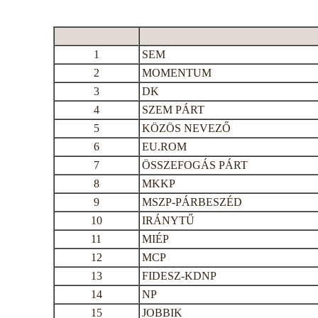
1
SEM
2
MOMENTUM
3
DK
4
SZEM PÁRT
5
KÖZÖS NEVEZŐ
6
EU.ROM
7
ÖSSZEFOGÁS PÁRT
8
MKKP
9
MSZP-PÁRBESZÉD
10
IRÁNYTŰ
11
MIÉP
12
MCP
13
FIDESZ-KDNP
14
NP
15
JOBBIK