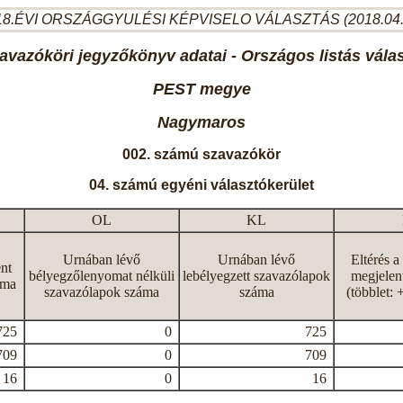
8.ÉVI ORSZÁGGYULÉSI KÉPVISELO VÁLASZTÁS (2018.04
avazóköri jegyzőkönyv adatai - Országos listás vála
PEST megye
Nagymaros
002. számú szavazókör
04. számú egyéni választókerület
OL
KL
Urnában lévő
Urnában lévő
Eltérés a
nt
bélyegzőlenyomat nélküli
lebélyegzett szavazólapok
megjelen
áma
szavazólapok száma
száma
(többlet: 
725
0
725
709
0
709
16
0
16