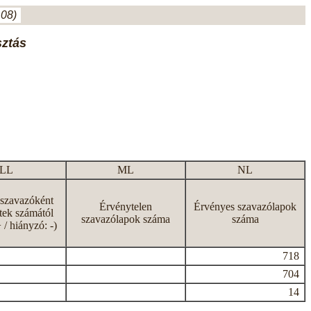
.08)
sztás
LL
ML
NL
 szavazóként
Érvénytelen
Érvényes szavazólapok
tek számától
szavazólapok száma
száma
+ / hiányzó: -)
718
704
14