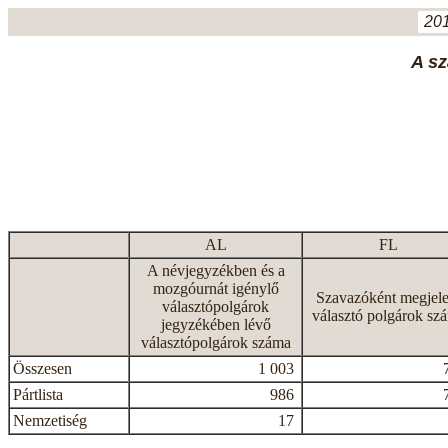
201
A sz
AL
FL
A névjegyzékben és a
mozgóurnát igénylő
Szavazóként megjele
választópolgárok
választó polgárok sz
jegyzékében lévő
választópolgárok száma
Összesen
1 003
Pártlista
986
Nemzetiség
17