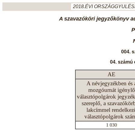
2018.ÉVI ORSZÁGGYULÉSI
A szavazóköri jegyzőkönyv ada
P
004. 
04. számú 
AE
A névjegyzékben és 
mozgóurnát igénylő
választópolgárok jegyzé
szereplő, a szavazókör
lakcímmel rendelkez
választópolgárok szá
1 030