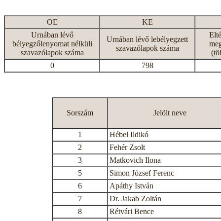
OE
KE
Urnában lévő
Elt
Urnában lévő lebélyegzett
bélyegzőlenyomat nélküli
meg
szavazólapok száma
szavazólapok száma
(tö
0
798
Sorszám
Jelölt neve
1
Hébel Ildikó
2
Fehér Zsolt
3
Matkovich Ilona
5
Simon József Ferenc
6
Apáthy István
7
Dr. Jakab Zoltán
8
Rétvári Bence