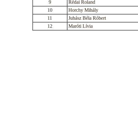
9
Rédai Roland
10
Horchy Mihály
11
Juhász Béla Róbert
12
Maróti Lívia