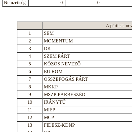
Nemzetiség
0
0
A pártlista ne
1
SEM
2
MOMENTUM
3
DK
4
SZEM PÁRT
5
KÖZÖS NEVEZŐ
6
EU.ROM
7
ÖSSZEFOGÁS PÁRT
8
MKKP
9
MSZP-PÁRBESZÉD
10
IRÁNYTŰ
11
MIÉP
12
MCP
13
FIDESZ-KDNP