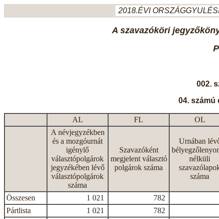
2018.ÉVI ORSZÁGGYULÉSI
A szavazóköri jegyzőkönyv
P
002. 
04. számú 
AL
FL
OL
A névjegyzékben
és a mozgóurnát
Urnában lév
igénylő
Szavazóként
bélyegzőlenyo
választópolgárok
megjelent választó
nélküli
jegyzékében lévő
polgárok száma
szavazólapo
választópolgárok
száma
száma
Összesen
1 021
782
Pártlista
1 021
782