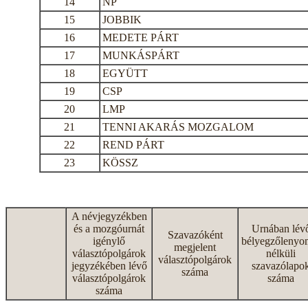
14
NP
15
JOBBIK
16
MEDETE PÁRT
17
MUNKÁSPÁRT
18
EGYÜTT
19
CSP
20
LMP
21
TENNI AKARÁS MOZGALOM
22
REND PÁRT
23
KÖSSZ
A névjegyzékben
és a mozgóurnát
Urnában lév
Szavazóként
igénylő
bélyegzőlenyo
megjelent
választópolgárok
nélküli
választópolgárok
jegyzékében lévő
szavazólapo
száma
választópolgárok
száma
száma