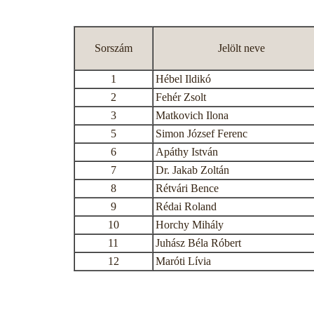
Sorszám
Jelölt neve
1
Hébel Ildikó
2
Fehér Zsolt
3
Matkovich Ilona
5
Simon József Ferenc
6
Apáthy István
7
Dr. Jakab Zoltán
8
Rétvári Bence
9
Rédai Roland
10
Horchy Mihály
11
Juhász Béla Róbert
12
Maróti Lívia