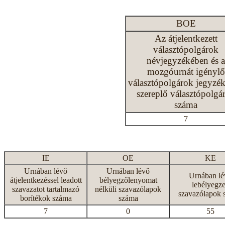
BOE
Az átjelentkezett
választópolgárok
névjegyzékében és a
mozgóurnát igénylő
választópolgárok jegyzé
szereplő választópolgá
száma
7
IE
OE
KE
Urnában lévő
Urnában lévő
Urnában lé
átjelentkezéssel leadott
bélyegzőlenyomat
lebélyegze
szavazatot tartalmazó
nélküli szavazólapok
szavazólapok 
borítékok száma
száma
7
0
55