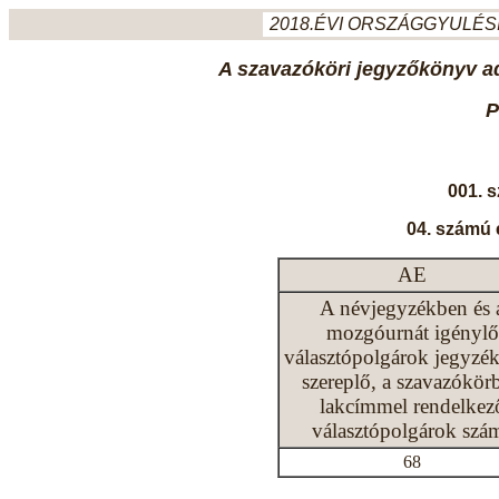
2018.ÉVI ORSZÁGGYULÉSI
A szavazóköri jegyzőkönyv ada
P
001. 
04. számú 
AE
A névjegyzékben és 
mozgóurnát igénylő
választópolgárok jegyzé
szereplő, a szavazókör
lakcímmel rendelkez
választópolgárok szá
68