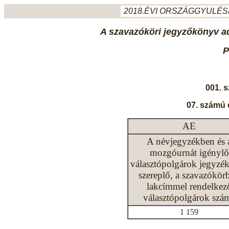
2018.ÉVI ORSZÁGGYULÉSI
A szavazóköri jegyzőkönyv ada
P
001. 
07. számú 
AE
A névjegyzékben és 
mozgóurnát igénylő
választópolgárok jegyzé
szereplő, a szavazókör
lakcímmel rendelkez
választópolgárok szá
1 159