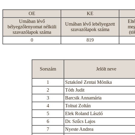
OE
KE
Urnában lévő
Elt
Urnában lévő lebélyegzett
bélyegzőlenyomat nélküli
meg
szavazólapok száma
szavazólapok száma
(tö
0
819
Sorszám
Jelölt neve
1
Sztakóné Zentai Mónika
2
Tóth Judit
3
Barcsik Annamária
4
Tolnai Zoltán
5
Elek Roland László
6
Dr. Szűcs Lajos
7
Nyeste Andrea