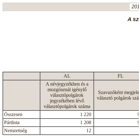
201
A sz
AL
FL
A névjegyzékben és a
mozgóurnát igénylő
Szavazóként megjele
választópolgárok
választó polgárok sz
jegyzékében lévő
választópolgárok száma
Összesen
1 220
Pártlista
1 208
Nemzetiség
12