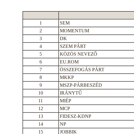
1
SEM
2
MOMENTUM
3
DK
4
SZEM PÁRT
5
KÖZÖS NEVEZŐ
6
EU.ROM
7
ÖSSZEFOGÁS PÁRT
8
MKKP
9
MSZP-PÁRBESZÉD
10
IRÁNYTŰ
11
MIÉP
12
MCP
13
FIDESZ-KDNP
14
NP
15
JOBBIK