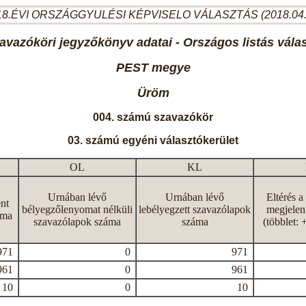
8.ÉVI ORSZÁGGYULÉSI KÉPVISELO VÁLASZTÁS (2018.04
avazóköri jegyzőkönyv adatai - Országos listás vála
PEST megye
Üröm
004. számú szavazókör
03. számú egyéni választókerület
OL
KL
Urnában lévő
Urnában lévő
Eltérés a
nt
bélyegzőlenyomat nélküli
lebélyegzett szavazólapok
megjelen
áma
szavazólapok száma
száma
(többlet: 
971
0
971
961
0
961
10
0
10