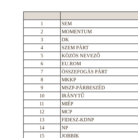
1
SEM
2
MOMENTUM
3
DK
4
SZEM PÁRT
5
KÖZÖS NEVEZŐ
6
EU.ROM
7
ÖSSZEFOGÁS PÁRT
8
MKKP
9
MSZP-PÁRBESZÉD
10
IRÁNYTŰ
11
MIÉP
12
MCP
13
FIDESZ-KDNP
14
NP
15
JOBBIK