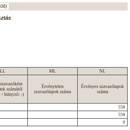
.08)
sztás
LL
ML
NL
 szavazóként
Érvénytelen
Érvényes szavazólapok
tek számától
szavazólapok száma
száma
+ / hiányzó: -)
558
558
0