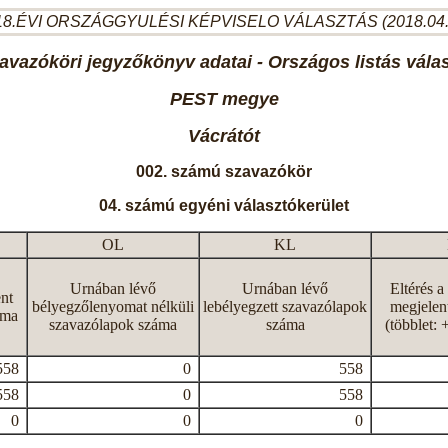
8.ÉVI ORSZÁGGYULÉSI KÉPVISELO VÁLASZTÁS (2018.04
avazóköri jegyzőkönyv adatai - Országos listás vála
PEST megye
Vácrátót
002. számú szavazókör
04. számú egyéni választókerület
OL
KL
Urnában lévő
Urnában lévő
Eltérés a
nt
bélyegzőlenyomat nélküli
lebélyegzett szavazólapok
megjelen
áma
szavazólapok száma
száma
(többlet: 
558
0
558
558
0
558
0
0
0