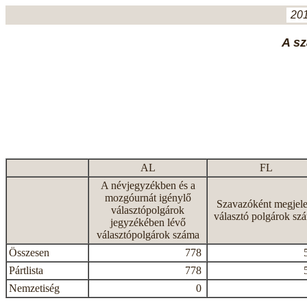
201
A sz
AL
FL
A névjegyzékben és a
mozgóurnát igénylő
Szavazóként megjele
választópolgárok
választó polgárok sz
jegyzékében lévő
választópolgárok száma
Összesen
778
Pártlista
778
Nemzetiség
0