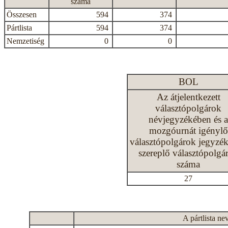
száma
Összesen
594
374
Pártlista
594
374
Nemzetiség
0
0
BOL
Az átjelentkezett
választópolgárok
névjegyzékében és a
mozgóurnát igénylő
választópolgárok jegyzé
szereplő választópolgá
száma
27
A pártlista ne