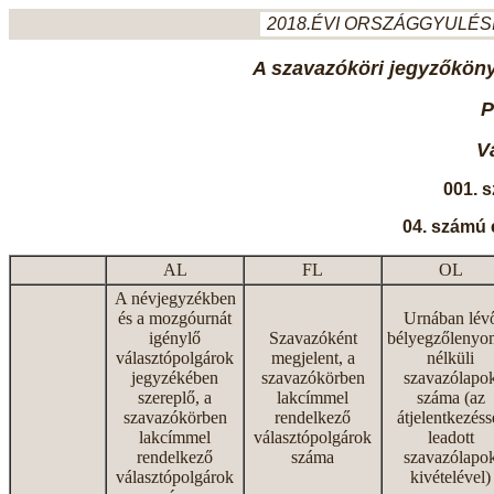
2018.ÉVI ORSZÁGGYULÉSI
A szavazóköri jegyzőkönyv
P
V
001. 
04. számú 
AL
FL
OL
A névjegyzékben
és a mozgóurnát
Urnában lév
igénylő
Szavazóként
bélyegzőlenyo
választópolgárok
megjelent, a
nélküli
jegyzékében
szavazókörben
szavazólapo
szereplő, a
lakcímmel
száma (az
szavazókörben
rendelkező
átjelentkezéss
lakcímmel
választópolgárok
leadott
rendelkező
száma
szavazólapo
választópolgárok
kivételével)