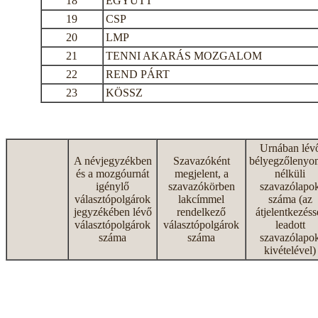
18
EGYÜTT
19
CSP
20
LMP
21
TENNI AKARÁS MOZGALOM
22
REND PÁRT
23
KÖSSZ
Urnában lév
A névjegyzékben
Szavazóként
bélyegzőlenyo
és a mozgóurnát
megjelent, a
nélküli
igénylő
szavazókörben
szavazólapo
választópolgárok
lakcímmel
száma (az
jegyzékében lévő
rendelkező
átjelentkezéss
választópolgárok
választópolgárok
leadott
száma
száma
szavazólapo
kivételével)