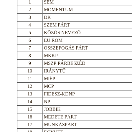
1
SEM
2
MOMENTUM
3
DK
4
SZEM PÁRT
5
KÖZÖS NEVEZŐ
6
EU.ROM
7
ÖSSZEFOGÁS PÁRT
8
MKKP
9
MSZP-PÁRBESZÉD
10
IRÁNYTŰ
11
MIÉP
12
MCP
13
FIDESZ-KDNP
14
NP
15
JOBBIK
16
MEDETE PÁRT
17
MUNKÁSPÁRT