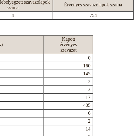
lebélyegzett szavazólapok
Érvényes szavazólapok száma
száma
4
754
Kapott
k)
érvényes
szavazat
0
160
145
2
3
17
405
6
2
14