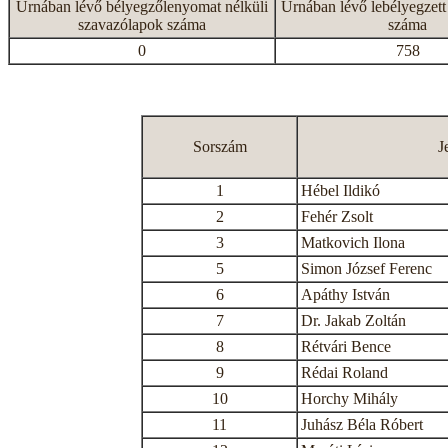
Urnában lévő bélyegzőlenyomat nélküli
Urnában lévő lebélyegzett
szavazólapok száma
száma
0
758
Sorszám
J
1
Hébel Ildikó
2
Fehér Zsolt
3
Matkovich Ilona
5
Simon József Ferenc
6
Apáthy István
7
Dr. Jakab Zoltán
8
Rétvári Bence
9
Rédai Roland
10
Horchy Mihály
11
Juhász Béla Róbert