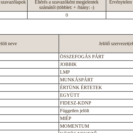
 szavazólapok
Eltérés a szavazóként megjelentek
Érvénytelen 
számától (többlet: + /hiány: -)
0
elölt neve
Jelölő szervezet(e
ÖSSZEFOGÁS PÁRT
JOBBIK
LMP
MUNKÁSPÁRT
ÉRTÜNK ÉRTETEK
EGYÜTT
FIDESZ-KDNP
Független jelölt
MIÉP
MOMENTUM