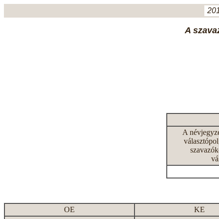
201
A szavaz
A névjegyz
választópol
szavazók
vá
OE
KE