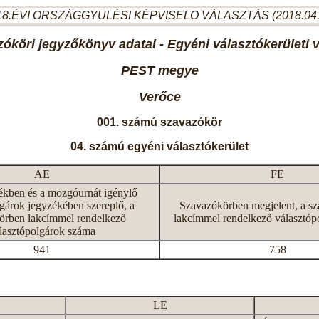
8.ÉVI ORSZÁGGYULÉSI KÉPVISELO VÁLASZTÁS (2018.04
óköri jegyzőkönyv adatai - Egyéni választókerületi 
PEST megye
Verőce
001. számú szavazókör
04. számú egyéni választókerület
AE
FE
ékben és a mozgóurnát igénylő
gárok jegyzékében szereplő, a
Szavazókörben megjelent, a s
örben lakcímmel rendelkező
lakcímmel rendelkező választóp
lasztópolgárok száma
941
758
LE