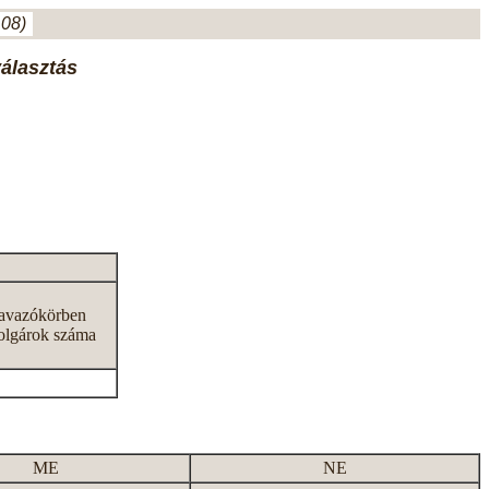
.08)
választás
zavazókörben
olgárok száma
ME
NE