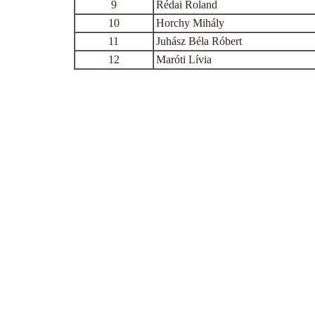
9
Rédai Roland
10
Horchy Mihály
11
Juhász Béla Róbert
12
Maróti Lívia