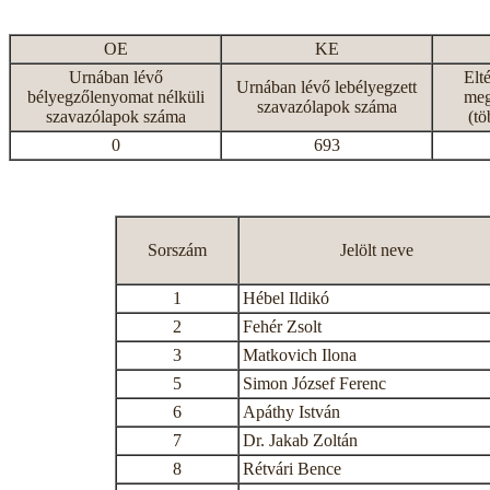
OE
KE
Urnában lévő
Elt
Urnában lévő lebélyegzett
bélyegzőlenyomat nélküli
meg
szavazólapok száma
szavazólapok száma
(tö
0
693
Sorszám
Jelölt neve
1
Hébel Ildikó
2
Fehér Zsolt
3
Matkovich Ilona
5
Simon József Ferenc
6
Apáthy István
7
Dr. Jakab Zoltán
8
Rétvári Bence