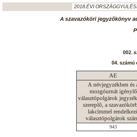
2018.ÉVI ORSZÁGGYULÉSI
A szavazóköri jegyzőkönyv ada
P
002. 
04. számú 
AE
A névjegyzékben és 
mozgóurnát igénylő
választópolgárok jegyzé
szereplő, a szavazókör
lakcímmel rendelkez
választópolgárok szá
943