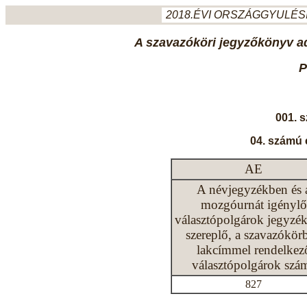
2018.ÉVI ORSZÁGGYULÉSI
A szavazóköri jegyzőkönyv ada
P
001. 
04. számú 
AE
A névjegyzékben és 
mozgóurnát igénylő
választópolgárok jegyzé
szereplő, a szavazókör
lakcímmel rendelkez
választópolgárok szá
827