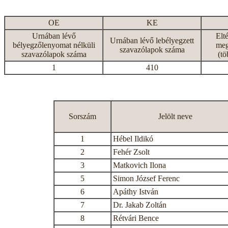
OE
KE
Urnában lévő
Elt
Urnában lévő lebélyegzett
bélyegzőlenyomat nélküli
meg
szavazólapok száma
szavazólapok száma
(tö
1
410
Sorszám
Jelölt neve
1
Hébel Ildikó
2
Fehér Zsolt
3
Matkovich Ilona
5
Simon József Ferenc
6
Apáthy István
7
Dr. Jakab Zoltán
8
Rétvári Bence