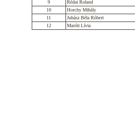
9
Rédai Roland
10
Horchy Mihály
11
Juhász Béla Róbert
12
Maróti Lívia