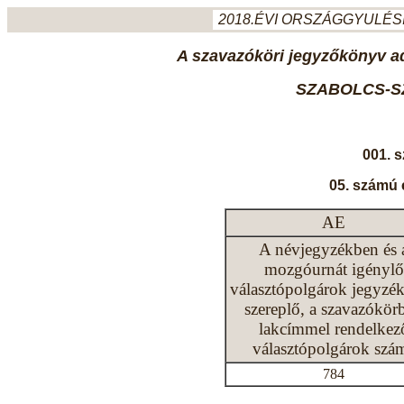
2018.ÉVI ORSZÁGGYULÉSI
A szavazóköri jegyzőkönyv ada
SZABOLCS-S
001. 
05. számú 
AE
A névjegyzékben és 
mozgóurnát igénylő
választópolgárok jegyzé
szereplő, a szavazókör
lakcímmel rendelkez
választópolgárok szá
784