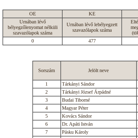
OE
KE
Urnában lévő
Elt
Urnában lévő lebélyegzett
bélyegzőlenyomat nélküli
meg
szavazólapok száma
szavazólapok száma
(tö
0
477
Sorszám
Jelölt neve
1
Tárkányi Sándor
2
Tárkányi József Árpádné
3
Budai Tiborné
4
Magyar Péter
5
Kovács Sándor
6
Dr. Apáti István
7
Pásku Károly