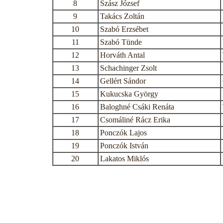
8
Szász József
9
Takács Zoltán
10
Szabó Erzsébet
11
Szabó Tünde
12
Horváth Antal
13
Schachinger Zsolt
14
Gellért Sándor
15
Kukucska György
16
Baloghné Csáki Renáta
17
Csomáliné Rácz Erika
18
Ponczók Lajos
19
Ponczók István
20
Lakatos Miklós