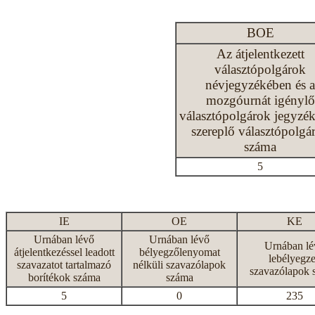
BOE
Az átjelentkezett
választópolgárok
névjegyzékében és a
mozgóurnát igénylő
választópolgárok jegyzé
szereplő választópolgá
száma
5
IE
OE
KE
Urnában lévő
Urnában lévő
Urnában lé
átjelentkezéssel leadott
bélyegzőlenyomat
lebélyegze
szavazatot tartalmazó
nélküli szavazólapok
szavazólapok 
borítékok száma
száma
5
0
235