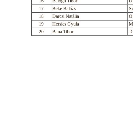
16
Balogh Tibor
D
17
Beke Balázs
S
18
Darcsi Natália
Ö
19
Hersics Gyula
M
20
Bana Tibor
J