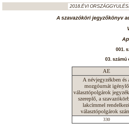
2018.ÉVI ORSZÁGGYULÉSI
A szavazóköri jegyzőkönyv ada
Ap
001. 
03. számú 
AE
A névjegyzékben és 
mozgóurnát igénylő
választópolgárok jegyzé
szereplő, a szavazókör
lakcímmel rendelkez
választópolgárok szá
330