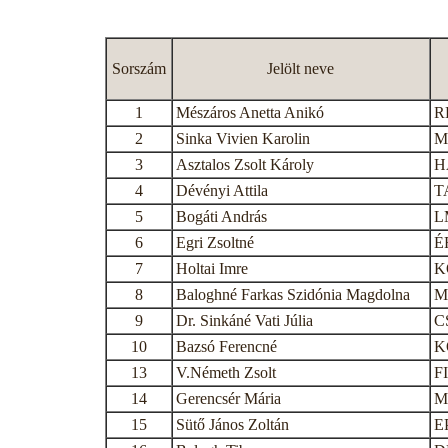
Sorszám
Jelölt neve
1
Mészáros Anetta Anikó
R
2
Sinka Vivien Karolin
M
3
Asztalos Zsolt Károly
H
4
Dévényi Attila
T
5
Bogáti András
L
6
Egri Zsoltné
É
7
Holtai Imre
K
8
Baloghné Farkas Szidónia Magdolna
M
9
Dr. Sinkáné Vati Júlia
C
10
Bazsó Ferencné
K
13
V.Németh Zsolt
F
14
Gerencsér Mária
M
15
Sütő János Zoltán
E