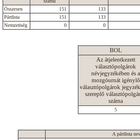
száma
Összesen
151
133
Pártlista
151
133
Nemzetiség
0
0
BOL
Az átjelentkezett
választópolgárok
névjegyzékében és a
mozgóurnát igénylő
választópolgárok jegyzé
szereplő választópolgá
száma
5
A pártlista ne