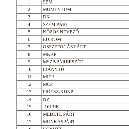
1
SEM
2
MOMENTUM
3
DK
4
SZEM PÁRT
5
KÖZÖS NEVEZŐ
6
EU.ROM
7
ÖSSZEFOGÁS PÁRT
8
MKKP
9
MSZP-PÁRBESZÉD
10
IRÁNYTŰ
11
MIÉP
12
MCP
13
FIDESZ-KDNP
14
NP
15
JOBBIK
16
MEDETE PÁRT
17
MUNKÁSPÁRT