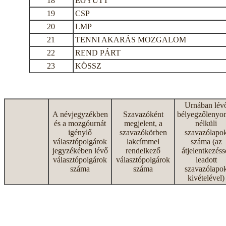
18
EGYÜTT
19
CSP
20
LMP
21
TENNI AKARÁS MOZGALOM
22
REND PÁRT
23
KÖSSZ
Urnában lév
A névjegyzékben
Szavazóként
bélyegzőlenyo
és a mozgóurnát
megjelent, a
nélküli
igénylő
szavazókörben
szavazólapo
választópolgárok
lakcímmel
száma (az
jegyzékében lévő
rendelkező
átjelentkezéss
választópolgárok
választópolgárok
leadott
száma
száma
szavazólapo
kivételével)