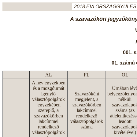
2018.ÉVI ORSZÁGGYULÉSI
A szavazóköri jegyzőkönyv
001. 
01. számú 
AL
FL
OL
A névjegyzékben
és a mozgóurnát
Urnában lév
igénylő
Szavazóként
bélyegzőlenyo
választópolgárok
megjelent, a
nélküli
jegyzékében
szavazókörben
szavazólapo
szereplő, a
lakcímmel
száma (az
szavazókörben
rendelkező
átjelentkezéss
lakcímmel
választópolgárok
leadott
rendelkező
száma
szavazólapo
választópolgárok
kivételével)