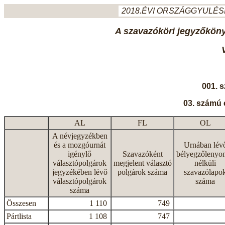
2018.ÉVI ORSZÁGGYULÉSI
A szavazóköri jegyzőkönyv
001. 
03. számú 
AL
FL
OL
A névjegyzékben
és a mozgóurnát
Urnában lév
igénylő
Szavazóként
bélyegzőlenyo
választópolgárok
megjelent választó
nélküli
jegyzékében lévő
polgárok száma
szavazólapo
választópolgárok
száma
száma
Összesen
1 110
749
Pártlista
1 108
747