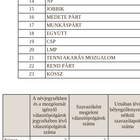
14
NP
15
JOBBIK
16
MEDETE PÁRT
17
MUNKÁSPÁRT
18
EGYÜTT
19
CSP
20
LMP
21
TENNI AKARÁS MOZGALOM
22
REND PÁRT
23
KÖSSZ
A névjegyzékben
és a mozgóurnát
Urnában lév
Szavazóként
igénylő
bélyegzőlenyo
megjelent
választópolgárok
nélküli
választópolgárok
jegyzékében lévő
szavazólapo
száma
választópolgárok
száma
száma