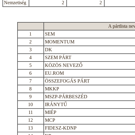
Nemzetiség
2
2
A pártlista ne
1
SEM
2
MOMENTUM
3
DK
4
SZEM PÁRT
5
KÖZÖS NEVEZŐ
6
EU.ROM
7
ÖSSZEFOGÁS PÁRT
8
MKKP
9
MSZP-PÁRBESZÉD
10
IRÁNYTŰ
11
MIÉP
12
MCP
13
FIDESZ-KDNP