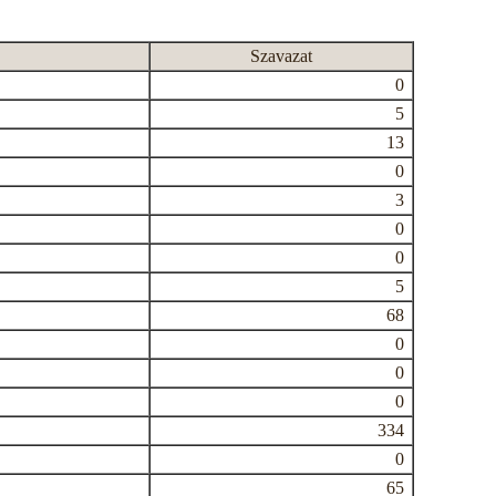
Szavazat
0
5
13
0
3
0
0
5
68
0
0
0
334
0
65