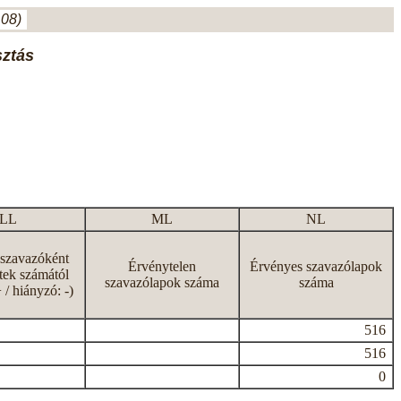
.08)
sztás
LL
ML
NL
 szavazóként
Érvénytelen
Érvényes szavazólapok
tek számától
szavazólapok száma
száma
+ / hiányzó: -)
516
516
0