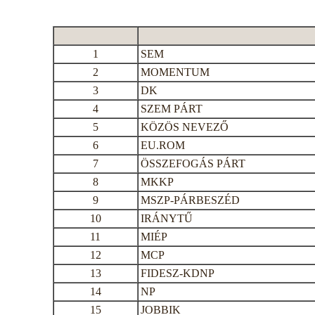
1
SEM
2
MOMENTUM
3
DK
4
SZEM PÁRT
5
KÖZÖS NEVEZŐ
6
EU.ROM
7
ÖSSZEFOGÁS PÁRT
8
MKKP
9
MSZP-PÁRBESZÉD
10
IRÁNYTŰ
11
MIÉP
12
MCP
13
FIDESZ-KDNP
14
NP
15
JOBBIK