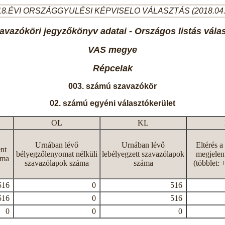
8.ÉVI ORSZÁGGYULÉSI KÉPVISELO VÁLASZTÁS (2018.04
avazóköri jegyzőkönyv adatai - Országos listás vála
VAS megye
Répcelak
003. számú szavazókör
02. számú egyéni választókerület
OL
KL
Urnában lévő
Urnában lévő
Eltérés a
nt
bélyegzőlenyomat nélküli
lebélyegzett szavazólapok
megjelen
áma
szavazólapok száma
száma
(többlet: 
516
0
516
516
0
516
0
0
0