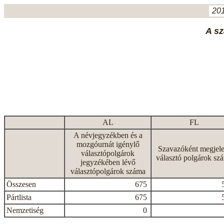
201
A sz
AL
FL
A névjegyzékben és a
mozgóurnát igénylő
Szavazóként megjele
választópolgárok
választó polgárok sz
jegyzékében lévő
választópolgárok száma
Összesen
675
Pártlista
675
Nemzetiség
0