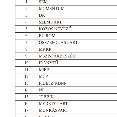
1
SEM
2
MOMENTUM
3
DK
4
SZEM PÁRT
5
KÖZÖS NEVEZŐ
6
EU.ROM
7
ÖSSZEFOGÁS PÁRT
8
MKKP
9
MSZP-PÁRBESZÉD
10
IRÁNYTŰ
11
MIÉP
12
MCP
13
FIDESZ-KDNP
14
NP
15
JOBBIK
16
MEDETE PÁRT
17
MUNKÁSPÁRT