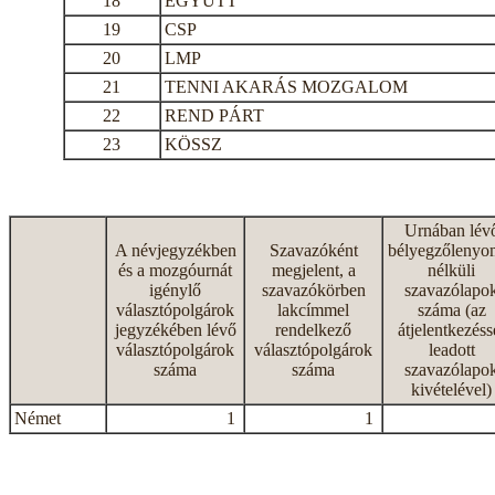
18
EGYÜTT
19
CSP
20
LMP
21
TENNI AKARÁS MOZGALOM
22
REND PÁRT
23
KÖSSZ
Urnában lév
A névjegyzékben
Szavazóként
bélyegzőlenyo
és a mozgóurnát
megjelent, a
nélküli
igénylő
szavazókörben
szavazólapo
választópolgárok
lakcímmel
száma (az
jegyzékében lévő
rendelkező
átjelentkezéss
választópolgárok
választópolgárok
leadott
száma
száma
szavazólapo
kivételével)
Német
1
1