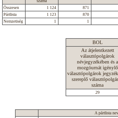
száma
Összesen
1 124
871
Pártlista
1 123
870
Nemzetiség
1
1
BOL
Az átjelentkezett
választópolgárok
névjegyzékében és a
mozgóurnát igénylő
választópolgárok jegyzé
szereplő választópolgá
száma
29
A pártlista ne