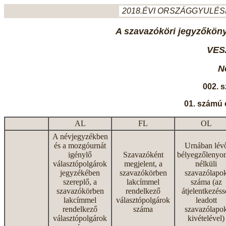
2018.ÉVI ORSZÁGGYULÉSI
A szavazóköri jegyzőkönyv
VES
N
002. 
01. számú 
AL
FL
OL
A névjegyzékben
és a mozgóurnát
Urnában lév
igénylő
Szavazóként
bélyegzőlenyo
választópolgárok
megjelent, a
nélküli
jegyzékében
szavazókörben
szavazólapo
szereplő, a
lakcímmel
száma (az
szavazókörben
rendelkező
átjelentkezéss
lakcímmel
választópolgárok
leadott
rendelkező
száma
szavazólapo
választópolgárok
kivételével)