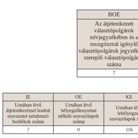
BOE
Az átjelentkezett
választópolgárok
névjegyzékében és a
mozgóurnát igénylő
választópolgárok jegyzé
szereplő választópolgá
száma
7
IE
OE
KE
Urnában lévő
Urnában lévő
Urnában lé
átjelentkezéssel leadott
bélyegzőlenyomat
lebélyegze
szavazatot tartalmazó
nélküli szavazólapok
szavazólapok 
borítékok száma
száma
7
0
116