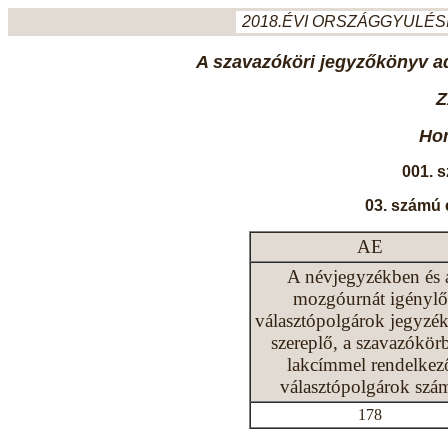
2018.ÉVI ORSZÁGGYULÉSI
A szavazóköri jegyzőkönyv ada
Z
Ho
001. 
03. számú 
AE
A névjegyzékben és 
mozgóurnát igénylő
választópolgárok jegyzé
szereplő, a szavazókör
lakcímmel rendelkez
választópolgárok szá
178