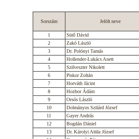
Sorszám
Jelölt neve
1
Sütő Dávid
2
Zakó László
3
Dr. Polónyi Tamás
4
Hollender-Lukács Anett
5
Szilveszter Nikolett
6
Piskor Zoltán
7
Horváth Jácint
8
Hozbor Ádám
9
Orsós László
10
Dolmányos Szilárd József
11
Gayer András
12
Bogdán Dániel
13
Dr. Károlyi Attila József