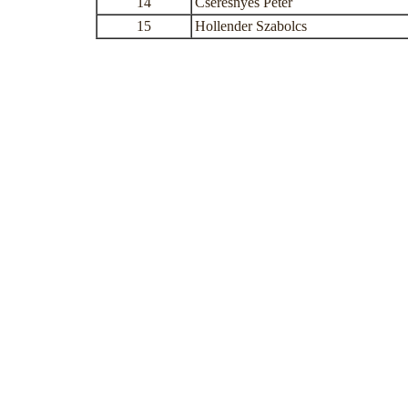
14
Cseresnyés Péter
15
Hollender Szabolcs