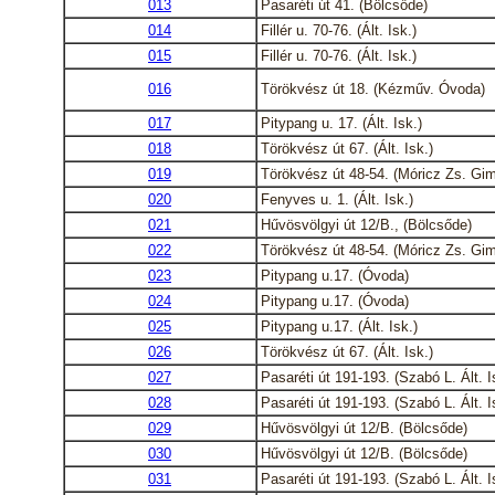
013
Pasaréti út 41. (Bölcsőde)
014
Fillér u. 70-76. (Ált. Isk.)
015
Fillér u. 70-76. (Ált. Isk.)
016
Törökvész út 18. (Kézműv. Óvoda)
017
Pitypang u. 17. (Ált. Isk.)
018
Törökvész út 67. (Ált. Isk.)
019
Törökvész út 48-54. (Móricz Zs. Gim
020
Fenyves u. 1. (Ált. Isk.)
021
Hűvösvölgyi út 12/B., (Bölcsőde)
022
Törökvész út 48-54. (Móricz Zs. Gim
023
Pitypang u.17. (Óvoda)
024
Pitypang u.17. (Óvoda)
025
Pitypang u.17. (Ált. Isk.)
026
Törökvész út 67. (Ált. Isk.)
027
Pasaréti út 191-193. (Szabó L. Ált. 
028
Pasaréti út 191-193. (Szabó L. Ált. 
029
Hűvösvölgyi út 12/B. (Bölcsőde)
030
Hűvösvölgyi út 12/B. (Bölcsőde)
031
Pasaréti út 191-193. (Szabó L. Ált. 