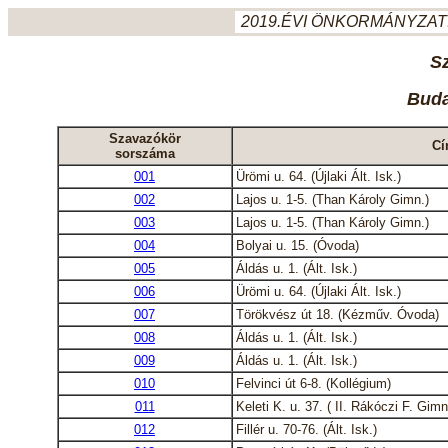
2019.ÉVI ÖNKORMÁNYZATI
S
Buda
Szavazókör
Cí
sorszáma
001
Ürömi u. 64. (Újlaki Ált. Isk.)
002
Lajos u. 1-5. (Than Károly Gimn.)
003
Lajos u. 1-5. (Than Károly Gimn.)
004
Bolyai u. 15. (Óvoda)
005
Áldás u. 1. (Ált. Isk.)
006
Ürömi u. 64. (Újlaki Ált. Isk.)
007
Törökvész út 18. (Kézműv. Óvoda)
008
Áldás u. 1. (Ált. Isk.)
009
Áldás u. 1. (Ált. Isk.)
010
Felvinci út 6-8. (Kollégium)
011
Keleti K. u. 37. ( II. Rákóczi F. Gimn
012
Fillér u. 70-76. (Ált. Isk.)