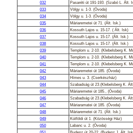
032
Pasaréti út 191-193. (Szabó L. Ált. 
033
Völgy u. 1-3. (Óvoda)
034
Völgy u. 1-3. (Óvoda)
035
Máriaremetei út 71. (Ált. Isk.)
036
Kossuth Lajos u. 15-17. ( Ált. Isk)
037
Kossuth Lajos u. 15-17. (Ált. Isk.)
038
Kossuth Lajos u. 15-17. (Ált. Isk.)
039
Templom u. 2-10. (Klebelsberg K. M
040
Templom u. 2-10. (Klebelsberg K. M
041
Templom u. 2-10. (Klebelsberg K. M
042
Máriaremetei út 185. (Óvoda)
043
Hímes u. 3. (Cserkészház)
044
Szabadság út 23.(Klebelsberg K. Ált
045
Máriaremetei út 185., (Óvoda)
046
Szabadság út 23.(Klebelsberg K. Ált
047
Máriaramatei út 185. (Óvoda)
048
Máriaremetei út 71. (Ált. Isk.)
049
Kútföldi út 1. (Közösségi Ház)
050
Labanc u. 2. (Óvoda)
051
Budenz út 20-22. (Budenz J. Ált. Isk