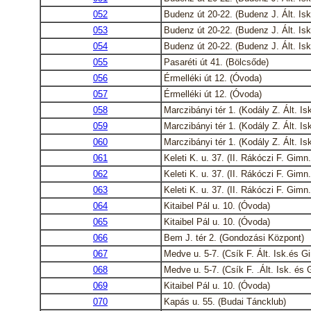
052
Budenz út 20-22. (Budenz J. Ált. Isk
053
Budenz út 20-22. (Budenz J. Ált. Isk
054
Budenz út 20-22. (Budenz J. Ált. Isk
055
Pasaréti út 41. (Bölcsőde)
056
Érmelléki út 12. (Óvoda)
057
Érmelléki út 12. (Óvoda)
058
Marczibányi tér 1. (Kodály Z. Ált. Is
059
Marczibányi tér 1. (Kodály Z. Ált. Is
060
Marczibányi tér 1. (Kodály Z. Ált. Is
061
Keleti K. u. 37. (II. Rákóczi F. Gimn.
062
Keleti K. u. 37. (II. Rákóczi F. Gimn.
063
Keleti K. u. 37. (II. Rákóczi F. Gimn.
064
Kitaibel Pál u. 10. (Óvoda)
065
Kitaibel Pál u. 10. (Óvoda)
066
Bem J. tér 2. (Gondozási Központ)
067
Medve u. 5-7. (Csík F. Ált. Isk.és G
068
Medve u. 5-7. (Csík F. .Ált. Isk. és 
069
Kitaibel Pál u. 10. (Óvoda)
070
Kapás u. 55. (Budai Táncklub)