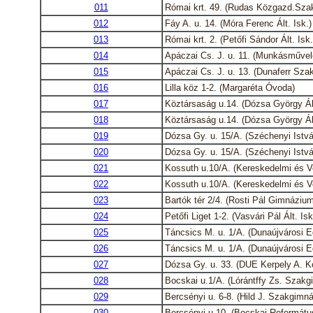
011
Római krt. 49. (Rudas Közgazd.Sza
012
Fáy A. u. 14. (Móra Ferenc Ált. Isk.)
013
Római krt. 2. (Petőfi Sándor Ált. Isk.
014
Apáczai Cs. J. u. 11. (Munkásművel
015
Apáczai Cs. J. u. 13. (Dunaferr Sz
016
Lilla köz 1-2. (Margaréta Óvoda)
017
Köztársaság u.14. (Dózsa György Ált
018
Köztársaság u.14. (Dózsa György Ált
019
Dózsa Gy. u. 15/A. (Széchenyi Ist
020
Dózsa Gy. u. 15/A. (Széchenyi Ist
021
Kossuth u.10/A. (Kereskedelmi és V
022
Kossuth u.10/A. (Kereskedelmi és V
023
Bartók tér 2/4. (Rosti Pál Gimnázium
024
Petőfi Liget 1-2. (Vasvári Pál Ált. Isk
025
Táncsics M. u. 1/A. (Dunaújvárosi 
026
Táncsics M. u. 1/A. (Dunaújvárosi 
027
Dózsa Gy. u. 33. (DUE Kerpely A. K
028
Bocskai u.1/A. (Lórántffy Zs. Szakg
029
Bercsényi u. 6-8. (Hild J. Szakgimn
030
Bercsényi u.10. (Bocskai Reformátu