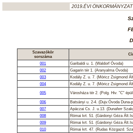
2019.ÉVI ÖNKORMÁNYZATI
S
F
D
Szavazókör
Cí
sorszáma
001
Garibaldi u. 1. (Waldorf Óvoda)
002
Gagarin tér 1. (Aranyalma Óvoda)
003
Kodály Z. u. 7. (Móricz Zsigmond Ált
004
Kodály Z. u. 7. (Móricz Zsigmond Ált
005
Városháza tér 2. (Polg. Hiv. "C" épül
006
Batsányi u. 2-4. (Dujv.Óvoda Duna-p
007
Apáczai Cs. J. u.13. (Dunaferr Sza
008
Római krt. 51. (Gárdonyi Géza Ált.Is
009
Római krt. 51. (Gárdonyi Géza Ált.Is
010
Római krt. 47. (Rudas Közgazd. Sz