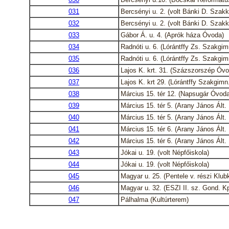
031
Bercsényi u. 2. (volt Bánki D. Szakk.
032
Bercsényi u. 2. (volt Bánki D. Szakk.
033
Gábor Á. u. 4. (Aprók háza Óvoda)
034
Radnóti u. 6. (Lórántffy Zs. Szakgi
035
Radnóti u. 6. (Lórántffy Zs. Szakgi
036
Lajos K. krt. 31. (Százszorszép Óvo
037
Lajos K. krt 29. (Lórántffy Szakgim
038
Március 15. tér 12. (Napsugár Óvoda
039
Március 15. tér 5. (Arany János Ált. 
040
Március 15. tér 5. (Arany János Ált. 
041
Március 15. tér 6. (Arany János Ált. 
042
Március 15. tér 6. (Arany János Ált. 
043
Jókai u. 19. (volt Népfőiskola)
044
Jókai u. 19. (volt Népfőiskola)
045
Magyar u. 25. (Pentele v. részi Klub
046
Magyar u. 32. (ESZI II. sz. Gond. Kp
047
Pálhalma (Kultúrterem)