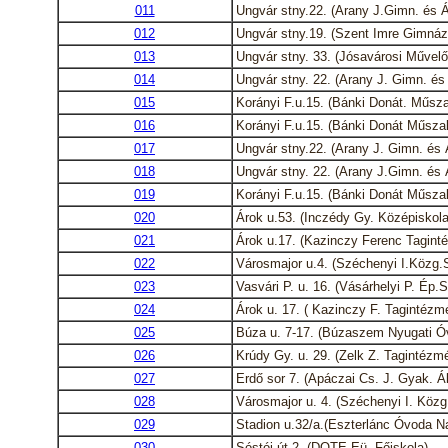
011
Ungvár stny.22. (Arany J.Gimn. és Ál
012
Ungvár stny.19. (Szent Imre Gimnáz
013
Ungvár stny. 33. (Jósavárosi Művelő
014
Ungvár stny. 22. (Arany J. Gimn. és 
015
Korányi F.u.15. (Bánki Donát. Műsza
016
Korányi F.u.15. (Bánki Donát Műsza
017
Ungvár stny.22. (Arany J. Gimn. és Á
018
Ungvár stny. 22. (Arany J.Gimn. és Á
019
Korányi F.u.15. (Bánki Donát Műsza
020
Árok u.53. (Inczédy Gy. Középiskola
021
Árok u.17. (Kazinczy Ferenc Tagint
022
Városmajor u.4. (Széchenyi I.Közg.
023
Vasvári P. u. 16. (Vásárhelyi P. Ép.
024
Árok u. 17. ( Kazinczy F. Tagintézm
025
Búza u. 7-17. (Búzaszem Nyugati Ó
026
Krúdy Gy. u. 29. (Zelk Z. Tagintézm
027
Erdő sor 7. (Apáczai Cs. J. Gyak. Ált
028
Városmajor u. 4. (Széchenyi I. Közg
029
Stadion u.32/a.(Eszterlánc Óvoda Na
030
Sóstói út 2. (DOTE Eü. Főiskola)