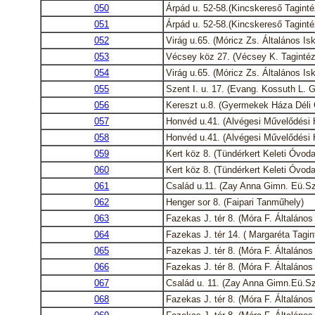
050
Árpád u. 52-58.(Kincskereső Tagint
051
Árpád u. 52-58.(Kincskereső Tagint
052
Virág u.65. (Móricz Zs. Általános Isk
053
Vécsey köz 27. (Vécsey K. Taginté
054
Virág u.65. (Móricz Zs. Általános Isk
055
Szent I. u. 17. (Evang. Kossuth L. 
056
Kereszt u.8. (Gyermekek Háza Déli
057
Honvéd u.41. (Alvégesi Művelődési 
058
Honvéd u.41. (Alvégesi Művelődési 
059
Kert köz 8. (Tündérkert Keleti Óvoda
060
Kert köz 8. (Tündérkert Keleti Óvoda
061
Család u.11. (Zay Anna Gimn. Eü.Sz
062
Henger sor 8. (Faipari Tanműhely)
063
Fazekas J. tér 8. (Móra F. Általános 
064
Fazekas J. tér 14. ( Margaréta Tagi
065
Fazekas J. tér 8. (Móra F. Általános 
066
Fazekas J. tér 8. (Móra F. Általános 
067
Család u. 11. (Zay Anna Gimn.Eü.Sz
068
Fazekas J. tér 8. (Móra F. Általános 