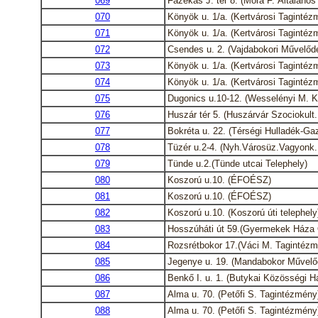
069
Fazekas J. tér 8. (Móra F. Általános 
070
Könyök u. 1/a. (Kertvárosi Tagintéz
071
Könyök u. 1/a. (Kertvárosi Tagintéz
072
Csendes u. 2. (Vajdabokori Művelőd
073
Könyök u. 1/a. (Kertvárosi Tagintéz
074
Könyök u. 1/a. (Kertvárosi Tagintéz
075
Dugonics u.10-12. (Wesselényi M. K
076
Huszár tér 5. (Huszárvár Szociokult.
077
Bokréta u. 22. (Térségi Hulladék-Gaz
078
Tüzér u.2-4. (Nyh.Városüz.Vagyonk. 
079
Tünde u.2.(Tünde utcai Telephely)
080
Koszorú u.10. (ÉFOÉSZ)
081
Koszorú u.10. (ÉFOÉSZ)
082
Koszorú u.10. (Koszorú úti telephely
083
Hosszúháti út 59.(Gyermekek Háza
084
Rozsrétbokor 17.(Váci M. Tagintézm
085
Jegenye u. 19. (Mandabokor Művelő
086
Benkő I. u. 1. (Butykai Közösségi H
087
Alma u. 70. (Petőfi S. Tagintézmény
088
Alma u. 70. (Petőfi S. Tagintézmény