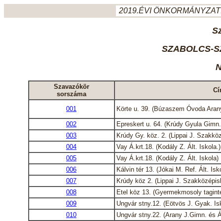
2019.ÉVI ÖNKORMÁNYZATI
S
SZABOLCS-S
N
Szavazókör
Cí
sorszáma
001
Körte u. 39. (Búzaszem Óvoda Arany
002
Epreskert u. 64. (Krúdy Gyula Gimn.
003
Krúdy Gy. köz. 2. (Lippai J. Szakkö
004
Vay Á.krt.18. (Kodály Z. Ált. Iskola.)
005
Vay Á.krt.18. (Kodály Z. Ált. Iskola)
006
Kálvin tér 13. (Jókai M. Ref. Ált. Isk
007
Krúdy köz 2. (Lippai J. Szakközépisk
008
Etel köz 13. (Gyermekmosoly tagin
009
Ungvár stny.12. (Eötvös J. Gyak. Is
010
Ungvár stny.22. (Arany J.Gimn. és Ál