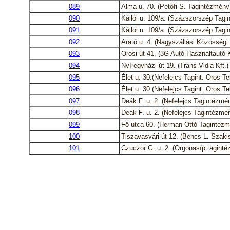
089
Alma u. 70. (Petőfi S. Tagintézmény
090
Kállói u. 109/a. (Százszorszép Tagi
091
Kállói u. 109/a. (Százszorszép Tagi
092
Arató u. 4. (Nagyszállási Közösségi
093
Orosi út 41. (3G Autó Használtautó K
094
Nyíregyházi út 19. (Trans-Vidia Kft.)
095
Élet u. 30.(Nefelejcs Tagint. Oros Te
096
Élet u. 30.(Nefelejcs Tagint. Oros Te
097
Deák F. u. 2. (Nefelejcs Tagintézmé
098
Deák F. u. 2. (Nefelejcs Tagintézmé
099
Fő utca 60. (Herman Ottó Tagintézm
100
Tiszavasvári út 12. (Bencs L. Szakis
101
Czuczor G. u. 2. (Orgonasíp tagint