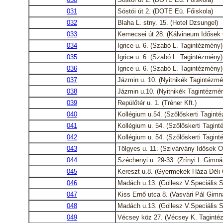
031
Sóstói út 2. (DOTE Eü. Főiskola)
032
Blaha L. stny. 15. (Hotel Dzsungel)
033
Kemecsei út 28. (Kálvineum Idősek 
034
Igrice u. 6. (Szabó L. Tagintézmény)
035
Igrice u. 6. (Szabó L. Tagintézmény)
036
Igrice u. 6. (Szabó L. Tagintézmény)
037
Jázmin u. 10. (Nyitnikék Tagintézmé
038
Jázmin u.10. (Nyitnikék Tagintézmé
039
Repülőtér u. 1. (Tréner Kft.)
040
Kollégium u.54. (Szőlőskerti Tagint
041
Kollégium u. 54. (Szőlőskerti Tagin
042
Kollégium u. 54. (Szőlőskerti Tagin
043
Tölgyes u. 11. (Szivárvány Idősek O
044
Széchenyi u. 29-33. (Zrínyi I. Gimná
045
Kereszt u.8. (Gyermekek Háza Déli
046
Madách u.13. (Göllesz V.Speciális S
047
Kiss Ernő utca 8. (Vasvári Pál Gim
048
Madách u.13. (Göllesz V.Speciális S
049
Vécsey köz 27. (Vécsey K. Taginté