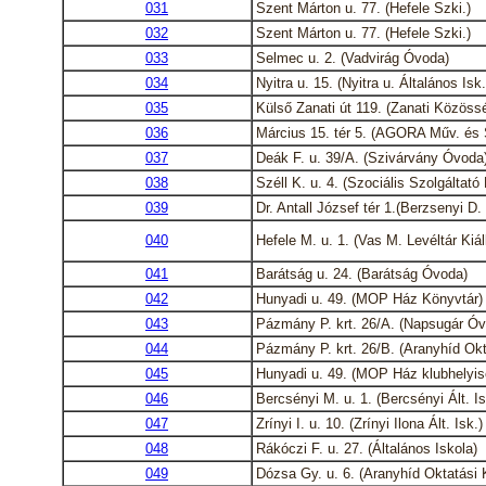
031
Szent Márton u. 77. (Hefele Szki.)
032
Szent Márton u. 77. (Hefele Szki.)
033
Selmec u. 2. (Vadvirág Óvoda)
034
Nyitra u. 15. (Nyitra u. Általános Isk.
035
Külső Zanati út 119. (Zanati Közöss
036
Március 15. tér 5. (AGORA Műv. és 
037
Deák F. u. 39/A. (Szivárvány Óvoda
038
Széll K. u. 4. (Szociális Szolgáltató
039
Dr. Antall József tér 1.(Berzsenyi D.
040
Hefele M. u. 1. (Vas M. Levéltár Kiál
041
Barátság u. 24. (Barátság Óvoda)
042
Hunyadi u. 49. (MOP Ház Könyvtár)
043
Pázmány P. krt. 26/A. (Napsugár Óv
044
Pázmány P. krt. 26/B. (Aranyhíd Okt
045
Hunyadi u. 49. (MOP Ház klubhelyis
046
Bercsényi M. u. 1. (Bercsényi Ált. Is
047
Zrínyi I. u. 10. (Zrínyi Ilona Ált. Isk.)
048
Rákóczi F. u. 27. (Általános Iskola)
049
Dózsa Gy. u. 6. (Aranyhíd Oktatási 