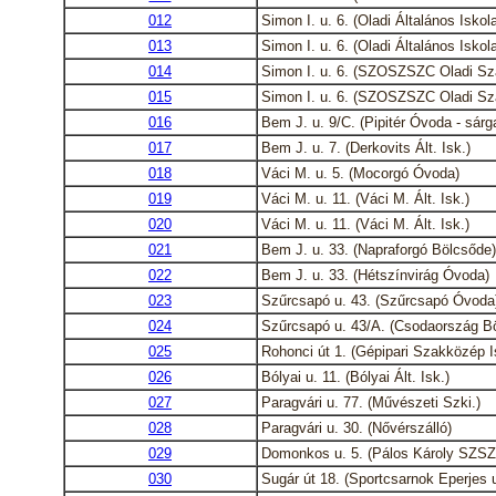
012
Simon I. u. 6. (Oladi Általános Iskola
013
Simon I. u. 6. (Oladi Általános Iskola
014
Simon I. u. 6. (SZOSZSZC Oladi Sz
015
Simon I. u. 6. (SZOSZSZC Oladi Sz
016
Bem J. u. 9/C. (Pipitér Óvoda - sárg
017
Bem J. u. 7. (Derkovits Ált. Isk.)
018
Váci M. u. 5. (Mocorgó Óvoda)
019
Váci M. u. 11. (Váci M. Ált. Isk.)
020
Váci M. u. 11. (Váci M. Ált. Isk.)
021
Bem J. u. 33. (Napraforgó Bölcsőde)
022
Bem J. u. 33. (Hétszínvirág Óvoda)
023
Szűrcsapó u. 43. (Szűrcsapó Óvoda
024
Szűrcsapó u. 43/A. (Csodaország B
025
Rohonci út 1. (Gépipari Szakközép I
026
Bólyai u. 11. (Bólyai Ált. Isk.)
027
Paragvári u. 77. (Művészeti Szki.)
028
Paragvári u. 30. (Nővérszálló)
029
Domonkos u. 5. (Pálos Károly SZSZ
030
Sugár út 18. (Sportcsarnok Eperjes u.