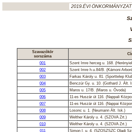
2019.ÉVI ÖNKORMÁNYZATI
S
S
Szavazókör
Cí
sorszáma
001
Szent Imre herceg u. 168. (Herényie
002
Szent Imre h.u.84/B. (Kámoni Arbor
003
Farkas Károly u. 81. (Sporttelep Klu
004
Benczúr Gy. u. 10. (Gothard J. Ált. I
005
Maros u. 17/B. (Maros u. Óvoda)
006
11-es Huszár út 116. (Nappali Közpo
007
11-es Huszár út 116. (Nappai Közpon
008
Losonc u. 1. (Neumann Ált. Isk.)
009
Welther Károly u. 4. (SZOVA Zrt.)
010
Welther Károly u. 4. (SZOVA Zrt.)
011
Simon I. u. 4. (SZOSZSZC Oladi Sz