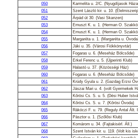
050
Karmelita u. 2/C. (Nyugdíjasok Háza
051
Szent László kir. u. 10. (Élelmiszerip
052
Árpád út 30. (Vasi Skanzen)
053
Ernuszt K. u. 1. (Herman O. Szakkö
054
Ernuszt K. u. 1. (Herman O. Szakkö
055
Margaréta u. 1. (Margaréta u. Óvoda
056
Jáki u. 35. (Városi Fiókkönyvtár)
057
Fogaras u. 6. (Meseház Bölcsőde)
058
Erkel Ferenc u. 5. (Újperinti Klub)
059
Halastó u. 37. (Közösségi Ház)
060
Fogaras u. 6. (Meseház Bölcsőde)
061
Krúdy Gyula u. 2. (Gazdag Erzsi Óv
062
Jászai Mari u. 4. (volt Gyermekek H
063
Kőrösi Cs. S. u. 5. (Dési Huber István
064
Kőrösi Cs. S. u. 7. (Kőrösi Óvoda)
065
Rákóczi F. u. 79. (Reguly Antal Ált. I
066
Pásztor u. 1. (Szőlősi Klub)
067
Komárom u. 34. (Fajtakisérl. Áll.)
068
Szent István kir. u. 119. (Volt kis isk