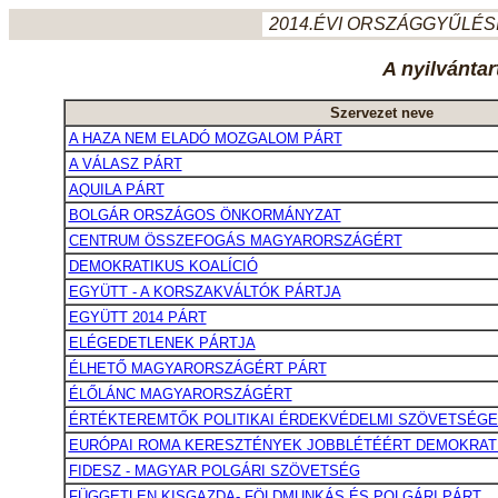
2014.ÉVI ORSZÁGGYŰLÉSI
A nyilvántar
Szervezet neve
A HAZA NEM ELADÓ MOZGALOM PÁRT
A VÁLASZ PÁRT
AQUILA PÁRT
BOLGÁR ORSZÁGOS ÖNKORMÁNYZAT
CENTRUM ÖSSZEFOGÁS MAGYARORSZÁGÉRT
DEMOKRATIKUS KOALÍCIÓ
EGYÜTT - A KORSZAKVÁLTÓK PÁRTJA
EGYÜTT 2014 PÁRT
ELÉGEDETLENEK PÁRTJA
ÉLHETŐ MAGYARORSZÁGÉRT PÁRT
ÉLŐLÁNC MAGYARORSZÁGÉRT
ÉRTÉKTEREMTŐK POLITIKAI ÉRDEKVÉDELMI SZÖVETSÉGE 
EURÓPAI ROMA KERESZTÉNYEK JOBBLÉTÉÉRT DEMOKRAT
FIDESZ - MAGYAR POLGÁRI SZÖVETSÉG
FÜGGETLEN KISGAZDA- FÖLDMUNKÁS ÉS POLGÁRI PÁRT