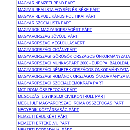
MAGYAR NEMZETI REND PÁRT
MAGYAR REALISTA EGYSÉG ÉS BÉKE PÁRT
MAGYAR REPUBLIKÁNUS POLITIKAI PÁRT
MAGYAR SZOCIALISTA PÁRT
MAGYAROK MAGYARORSZÁGÉRT PÁRT
MAGYARORSZÁG JÖVŐJE PÁRT
MAGYARORSZÁG MEGÚJULÁSÁÉRT
MAGYARORSZÁGI CIGÁNYPÁRT
MAGYARORSZÁGI GÖRÖGÖK ORSZÁGOS ÖNKORMÁNYZATA
MAGYARORSZÁGI MUNKÁSPÁRT 2006 - EURÓPAI BALOLDAL
MAGYARORSZÁGI NÉMETEK ORSZÁGOS ÖNKORMÁNYZATA
MAGYARORSZÁGI ROMÁNOK ORSZÁGOS ÖNKORMÁNYZATA
MAGYARORSZÁGI SZOCIÁLDEMOKRATA PÁRT
MCF ROMA ÖSSZEFOGÁS PÁRT
MEGOLDÁS: EGYIKSEM! CIVILKONTROLL PÁRT
MEGÚJULT MAGYARORSZÁGI ROMA ÖSSZEFOGÁS PÁRT
NEGYEDIK KÖZTÁRSASÁG PÁRT
NEMZETI ÉRDEKÉRT PÁRT
NEMZETI ÉRTÉKELVŰ PÁRT
NEMZETI FORRADALMI PÁRT