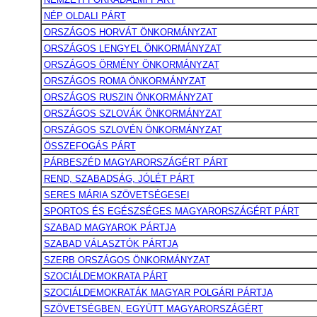
NÉP OLDALI PÁRT
ORSZÁGOS HORVÁT ÖNKORMÁNYZAT
ORSZÁGOS LENGYEL ÖNKORMÁNYZAT
ORSZÁGOS ÖRMÉNY ÖNKORMÁNYZAT
ORSZÁGOS ROMA ÖNKORMÁNYZAT
ORSZÁGOS RUSZIN ÖNKORMÁNYZAT
ORSZÁGOS SZLOVÁK ÖNKORMÁNYZAT
ORSZÁGOS SZLOVÉN ÖNKORMÁNYZAT
ÖSSZEFOGÁS PÁRT
PÁRBESZÉD MAGYARORSZÁGÉRT PÁRT
REND, SZABADSÁG, JÓLÉT PÁRT
SERES MÁRIA SZÖVETSÉGESEI
SPORTOS ÉS EGÉSZSÉGES MAGYARORSZÁGÉRT PÁRT
SZABAD MAGYAROK PÁRTJA
SZABAD VÁLASZTÓK PÁRTJA
SZERB ORSZÁGOS ÖNKORMÁNYZAT
SZOCIÁLDEMOKRATA PÁRT
SZOCIÁLDEMOKRATÁK MAGYAR POLGÁRI PÁRTJA
SZÖVETSÉGBEN, EGYÜTT MAGYARORSZÁGÉRT