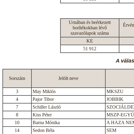
Urnában és beérkezett
Érvén
borítékokban lévő
szavazólapok száma
KE
51 912
A vála
Sorszám
Jelölt neve
3
May Miklós
MKSZU
4
Pajor Tibor
JOBBIK
7
Schiller László
SZOCIÁLD
8
Kiss Péter
MSZP-EGYÜ
10
Barna Mónika
A HAZA NE
14
Sedon Béla
SEM