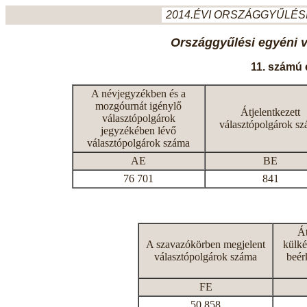
2014.ÉVI ORSZÁGGYŰLÉSI
Országgyűlési egyéni 
11. számú 
A névjegyzékben és a
mozgóurnát igénylő
Átjelentkezett
választópolgárok
választópolgárok s
jegyzékében lévő
választópolgárok száma
AE
BE
76 701
841
Át
A szavazókörben megjelent
külké
választópolgárok száma
beér
FE
50 858