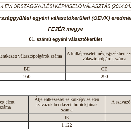
4.ÉVI ORSZÁGGYŰLÉSI KÉPVISELŐ VÁLASZTÁS (2014.04
rszággyűlési egyéni választókerületi (OEVK) eredmé
FEJÉR megye
01. számú egyéni választókerület
A külképviseleti névjegyzékben sz
lentkezett választópolgárok száma
választópolgárok száma
BE
CE
950
290
Átjelentkezéssel és külképviseleten
egjelent
A szavazó
szavazók beérkezett borítékjainak
 száma
száma
IE
1 122