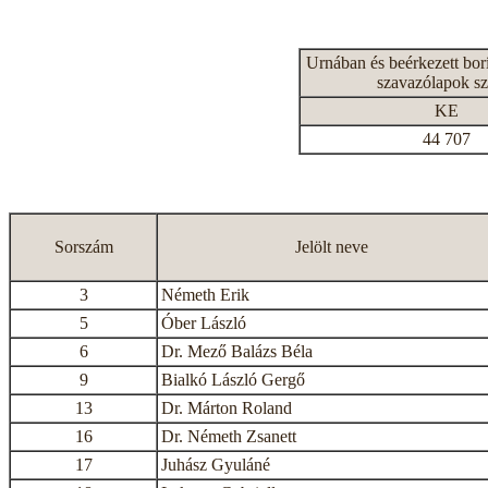
Urnában és beérkezett bor
szavazólapok s
KE
44 707
Sorszám
Jelölt neve
3
Németh Erik
5
Óber László
6
Dr. Mező Balázs Béla
9
Bialkó László Gergő
13
Dr. Márton Roland
16
Dr. Németh Zsanett
17
Juhász Gyuláné