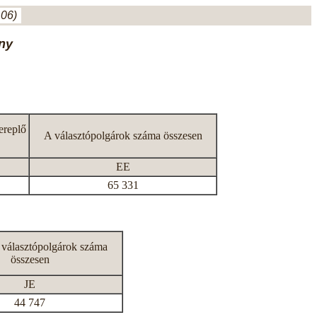
.06)
ny
ereplő
A választópolgárok száma összesen
EE
65 331
 választópolgárok száma
összesen
JE
44 747