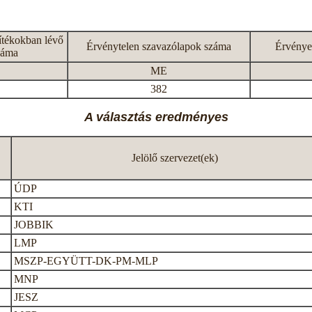
ítékokban lévő
Érvénytelen szavazólapok száma
Érvénye
záma
ME
382
A választás eredményes
Jelölő szervezet(ek)
ÚDP
KTI
JOBBIK
LMP
MSZP-EGYÜTT-DK-PM-MLP
MNP
JESZ