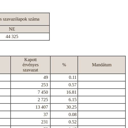
s szavazólapok száma
NE
44 325
Kapott
érvényes
%
Mandátum
szavazat
49
0.11
253
0.57
7 450
16.81
2 725
6.15
13 407
30.25
37
0.08
231
0.52