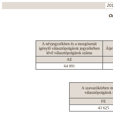
201
O
A névjegyzékben és a mozgóurnát
igénylő választópolgárok jegyzékében
Átje
lévő választópolgárok száma
AE
64 091
A szavazókörben m
választópolgárok
FE
43 625