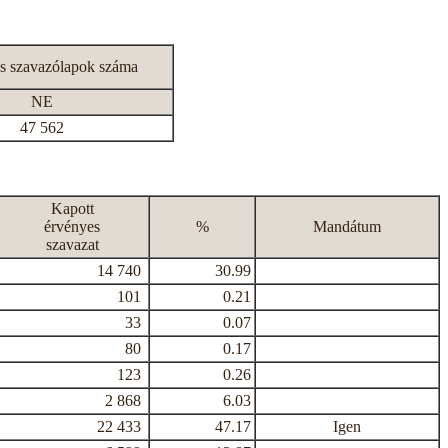
s szavazólapok száma
NE
47 562
Kapott
érvényes
%
Mandátum
szavazat
14 740
30.99
101
0.21
33
0.07
80
0.17
123
0.26
2 868
6.03
22 433
47.17
Igen