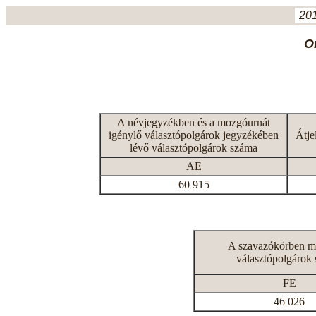
201
O
A névjegyzékben és a mozgóurnát
igénylő választópolgárok jegyzékében
Átje
lévő választópolgárok száma
AE
60 915
A szavazókörben m
választópolgárok
FE
46 026