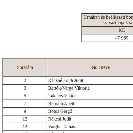
Urnában és beérkezett bor
szavazólapok s
KE
47 960
Sorszám
Jelölt neve
2
Ráczné Földi Judit
3
Bertók-Varga Viktória
5
Lakatos Viktor
7
Bernáth Anett
9
Botos Gergő
12
Rákosi Judit
12
Vargha Tamás