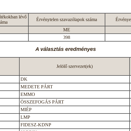
ítékokban lévő
Érvénytelen szavazólapok száma
Érvénye
záma
ME
398
A választás eredményes
Jelölő szervezet(ek)
DK
MEDETE PÁRT
EMMO
ÖSSZEFOGÁS PÁRT
MIÉP
LMP
FIDESZ-KDNP