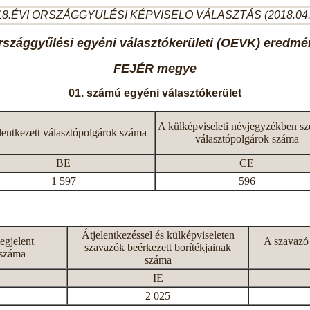
8.ÉVI ORSZÁGGYULÉSI KÉPVISELO VÁLASZTÁS (2018.04
rszággyűlési egyéni választókerületi (OEVK) eredmé
FEJÉR megye
01. számú egyéni választókerület
A külképviseleti névjegyzékben sz
lentkezett választópolgárok száma
választópolgárok száma
BE
CE
1 597
596
Átjelentkezéssel és külképviseleten
egjelent
A szavazó
szavazók beérkezett borítékjainak
 száma
száma
IE
2 025