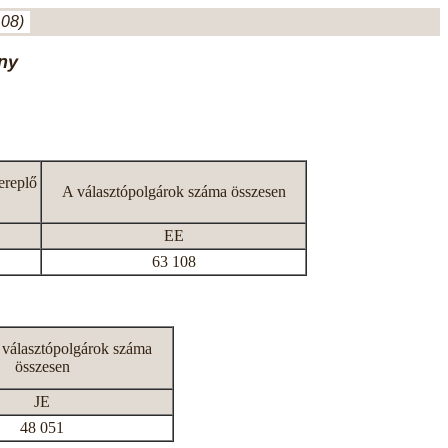
.08)
ny
ereplő
A választópolgárok száma összesen
EE
63 108
 választópolgárok száma
összesen
JE
48 051