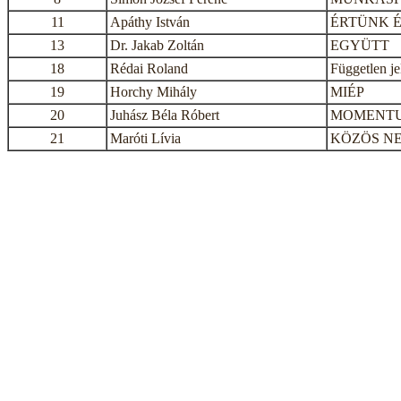
11
Apáthy István
ÉRTÜNK 
13
Dr. Jakab Zoltán
EGYÜTT
18
Rédai Roland
Független je
19
Horchy Mihály
MIÉP
20
Juhász Béla Róbert
MOMENT
21
Maróti Lívia
KÖZÖS N