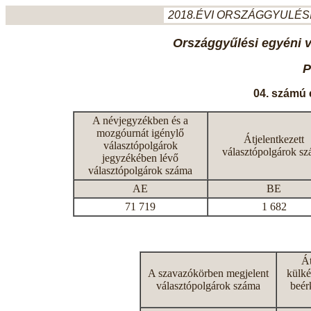
2018.ÉVI ORSZÁGGYULÉSI
Országgyűlési egyéni 
P
04. számú 
A névjegyzékben és a
mozgóurnát igénylő
Átjelentkezett
választópolgárok
választópolgárok s
jegyzékében lévő
választópolgárok száma
AE
BE
71 719
1 682
Át
A szavazókörben megjelent
külké
választópolgárok száma
beér