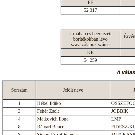
FE
52 317
Urnában és beérkezett
Érvén
borítékokban lévő
szavazólapok száma
KE
54 259
A vála
Sorszám
Jelölt neve
1
Hébel Ildikó
ÖSSZEFO
3
Fehér Zsolt
JOBBIK
4
Matkovich Ilona
LMP
8
Rétvári Bence
FIDESZ-K
8
Simon József Ferenc
MUNKÁSP