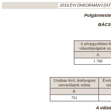
2019.ÉVI ÖNKORMÁNYZATI
Polgármeste
BÁCS
A névjegyzékben l
választópolgárok s
A
1 788
Urnában lévő, lebélyegzett
Érvén
szavazólapok száma
sz
K
761
A vála