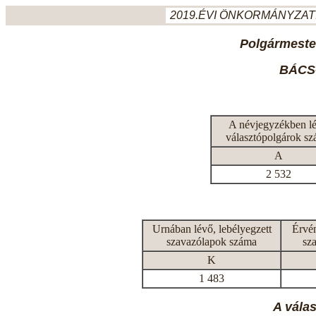
2019.ÉVI ÖNKORMÁNYZATI
Polgármeste
BÁCS
A névjegyzékben l
választópolgárok s
A
2 532
Urnában lévő, lebélyegzett
Érvén
szavazólapok száma
sz
K
1 483
A vála