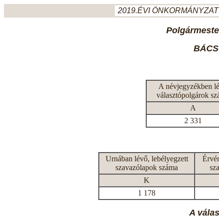
2019.ÉVI ÖNKORMÁNYZATI
Polgármeste
BÁCS
A névjegyzékben l
választópolgárok s
A
2 331
Urnában lévő, lebélyegzett
Érvén
szavazólapok száma
sz
K
1 178
A vála