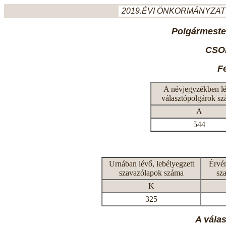
2019.ÉVI ÖNKORMÁNYZATI
Polgármeste
CSO
F
A névjegyzékben l
választópolgárok s
A
544
Urnában lévő, lebélyegzett
Érvén
szavazólapok száma
sz
K
325
A vála