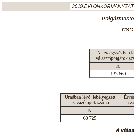
2019.ÉVI ÖNKORMÁNYZATI
Polgármeste
CSO
A névjegyzékben l
választópolgárok s
A
133 669
Urnában lévő, lebélyegzett
Érvén
szavazólapok száma
sz
K
68 725
A vála