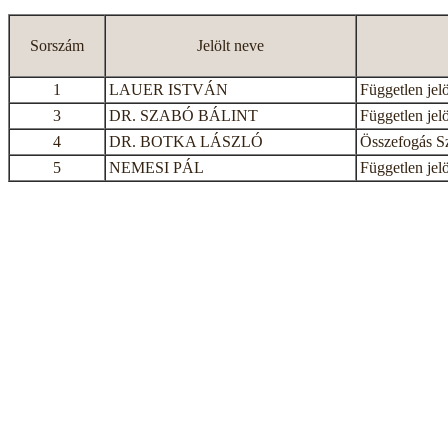
Sorszám
Jelölt neve
1
LAUER ISTVÁN
Független jelö
3
DR. SZABÓ BÁLINT
Független jelö
4
DR. BOTKA LÁSZLÓ
Összefogás S
5
NEMESI PÁL
Független jelö