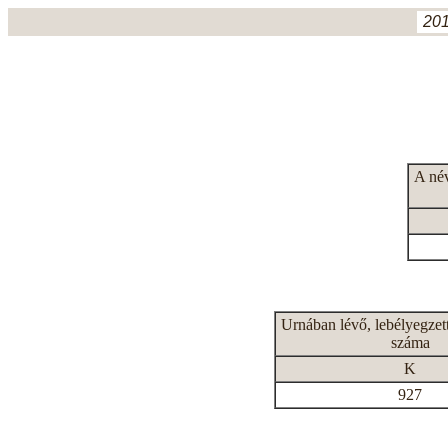
201
A né
Urnában lévő, lebélyegzet
száma
K
927