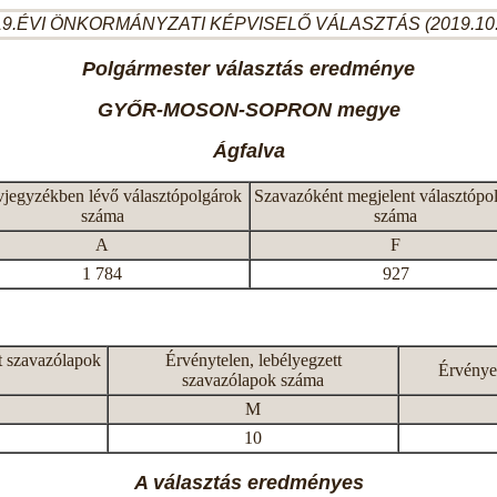
9.ÉVI ÖNKORMÁNYZATI KÉPVISELŐ VÁLASZTÁS (2019.10
Polgármester választás eredménye
GYŐR-MOSON-SOPRON megye
Ágfalva
vjegyzékben lévő választópolgárok
Szavazóként megjelent választópo
száma
száma
A
F
1 784
927
t szavazólapok
Érvénytelen, lebélyegzett
Érvénye
szavazólapok száma
M
10
A választás eredményes