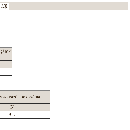
.13)
lgárok
s szavazólapok száma
N
917